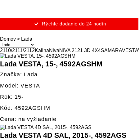
Rýchle dodanie do 24 hodín
Domov
>
Lada
2110/2111/2112
Kalina
Niva
NIVA 2121 3D 4X4
SAMARA
VESTA
Lada VESTA, 15-, 4592AGSHM
Značka: Lada
Model: VESTA
Rok: 15-
Kód: 4592AGSHM
Cena: na vyžiadanie
Lada VESTA 4D SAL, 2015-, 4592AGS