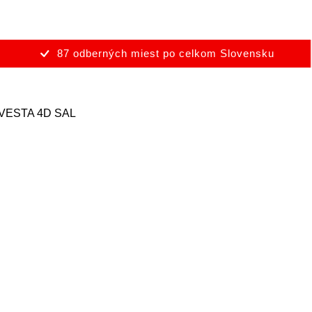
87 odberných miest po celkom Slovensku
VESTA 4D SAL