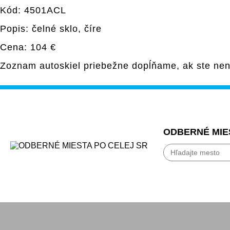
Kód: 4501ACL
Popis: čelné sklo, číre
Cena: 104 €
Zoznam autoskiel priebežne dopĺňame, ak ste nen
ODBERNÉ MIE
Bánovce nad Beb
Banská Bystrica
Bardejov
Beluša
Bratislava
Bytča
Čadca