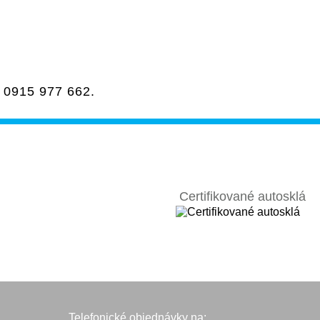
a
0915 977 662
.
Certifikované autosklá
Telefonické objednávky na: