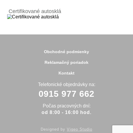
Bánovce nad Bebravou
Banská Bystrica
Certifikované autosklá
Bardejov
Beluša
Bratislava
Bytča
Čadca
Detva
Detva
Obchodné podmienky
Dolný Kubín
Dubnica
Reklamačný poriadok
Dunajská Streda
Galanta
Kontakt
Handlová
Hanušovce
Telefonické objednávky na:
Hlohovec
0915 977 662
Holíč
Holice
Humenné
Počas pracovných dní:
Hurbanovo
od 8:00 - 16:00 hod.
Ilava
Kežmarok
Kolárovo
Designed by
Vigeo Studio
Komárno