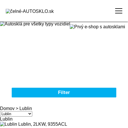
Domov
Obchodné podmienky
Reklamačný poriadok
Kontakt
Filter
Autosklá pre všetky typy vozidiel
Domov
>
Lublin
Značka
Lublin