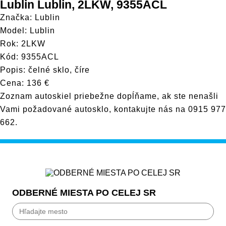
Model
Lublin Lublin, 2LKW, 9355ACL
Značka: Lublin
Model: Lublin
Rok: 2LKW
Kód: 9355ACL
Popis: čelné sklo, číre
Cena: 136 €
Zoznam autoskiel priebežne dopĺňame, ak ste nenašli
Vami požadované autosklo, kontakujte nás na
0915 977
662
.
ODBERNÉ MIESTA PO CELEJ SR