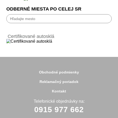
ODBERNÉ MIESTA PO CELEJ SR
Bánovce nad Bebravou
Banská Bystrica
Certifikované autosklá
Bardejov
Beluša
Bratislava
Bytča
Čadca
Detva
Detva
Obchodné podmienky
Dolný Kubín
Dubnica
Reklamačný poriadok
Dunajská Streda
Galanta
Kontakt
Handlová
Hanušovce
Telefonické objednávky na:
Hlohovec
0915 977 662
Holíč
Holice