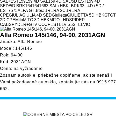
Model
SAL+EST
159
159 4D SAL
159 4D SAL/5D EST
159 4D
SED/5D BRK
164
164
166
3 SAL+HBK+BRK
33 I 4D / 5D /
EST
75
75
ALFA GT
Brera
BRERA 2C
BRERA
CPE
GIULIA
GIULIA 4D SED
Giulietta
GIULIETTA 5D HBK
GT
GT
2D CPE
Mito
MITO 3D HBK
MITO LHD
SPIDER
CAB
SPYDER+GTV COUPE
STELV S5
STELVIO
Alfa Romeo 145/146, 94-00, 2031AGN
Značka: Alfa Romeo
Model: 145/146
Rok: 94-00
Kód: 2031AGN
Cena: na vyžiadanie
Zoznam autoskiel priebežne dopĺňame, ak ste nenašli
Vami požadované autosklo, kontakujte nás na
0915 977
662
.