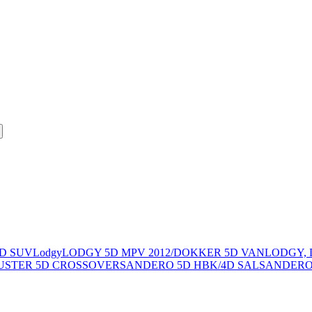
D SUV
Lodgy
LODGY 5D MPV 2012/DOKKER 5D VAN
LODGY,
DUSTER 5D CROSSOVER
SANDERO 5D HBK/4D SAL
SANDERO