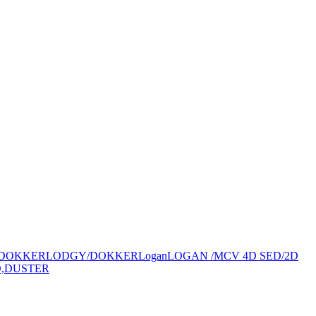
 DOKKER
LODGY/DOKKER
Logan
LOGAN /MCV 4D SED/2D
,DUSTER