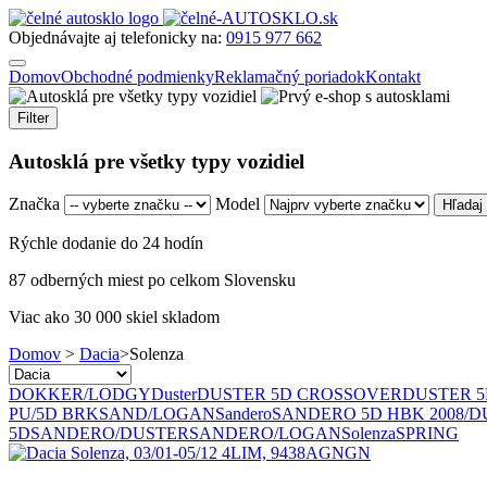
Objednávajte aj telefonicky na:
0915 977 662
Domov
Obchodné podmienky
Reklamačný poriadok
Kontakt
Filter
Autosklá pre všetky typy vozidiel
Značka
Model
Rýchle dodanie do 24 hodín
87 odberných miest po celkom Slovensku
Viac ako 30 000 skiel skladom
Domov
>
Dacia
>
Solenza
DOKKER/LODGY
Duster
DUSTER 5D CROSSOVER
DUSTER 5
PU/5D BRK
SAND/LOGAN
Sandero
SANDERO 5D HBK 2008/
5D
SANDERO/DUSTER
SANDERO/LOGAN
Solenza
SPRING