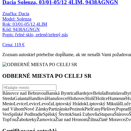
Dacia Solenza, 03/01-05/12 4LIM, 9438AGNGN
Značka: Dacia
Model: Solenza
Rok: 03/01-05/12 4LIM
Kód: 9438AGNGN
Popis: čelné sklo, zelené/zelený pás
Cena: 119 €
Zoznam autoskiel priebežne dopĺňame, ak ste nenašli Vami požadovan
ODBERNÉ MIESTA PO CELEJ SR
Bánovce nad Bebravou
Banská Bystrica
Bardejov
Beluša
Bratislava
Byt
Streda
Galanta
Handlová
Hanušovce
Hlohovec
Holíč
Holice
Humenné
Hu
Mesto
Levice
Levice
Levoča
Liptovský Hrádok
Liptovský Mikuláš
Luče
nad Váhom
Nové Zámky
Partizánske
Pezinok
Piešťany
Plešivec
Poprad
Ves
Spišské Podhradie
Spišský Štvrtok
Stará Ľubovňa
Stupava
Štúrovo
Š
Topľou
Žabokreky
Žarnovica
Žiar nad Hronom
Žilina
Zlaté Moravce
Zvo
Certifikované autosklá