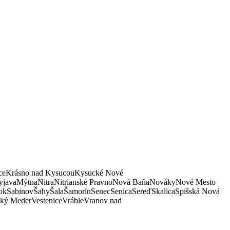
ce
Krásno nad Kysucou
Kysucké Nové
java
Mýtna
Nitra
Nitrianské Pravno
Nová Baňa
Nováky
Nové Mesto
ok
Sabinov
Šahy
Šala
Šamorín
Senec
Senica
Sereď
Skalica
Spišská Nová
ký Meder
Vestenice
Vráble
Vranov nad