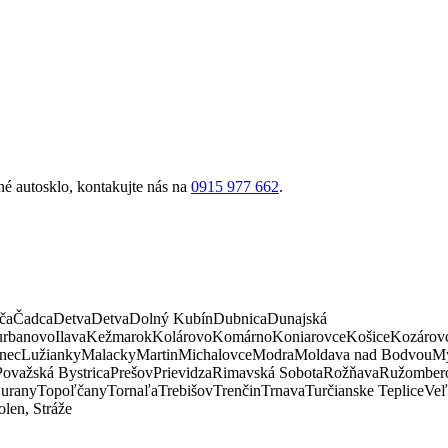
é autosklo, kontakujte nás na
0915 977 662
.
ča
Čadca
Detva
Detva
Dolný Kubín
Dubnica
Dunajská
rbanovo
Ilava
Kežmarok
Kolárovo
Komárno
Koniarovce
Košice
Kozárov
nec
Lužianky
Malacky
Martin
Michalovce
Modra
Moldava nad Bodvou
My
Považská Bystrica
Prešov
Prievidza
Rimavská Sobota
Rožňava
Ružomber
urany
Topoľčany
Tornaľa
Trebišov
Trenčin
Trnava
Turčianske Teplice
Veľ
len, Stráže