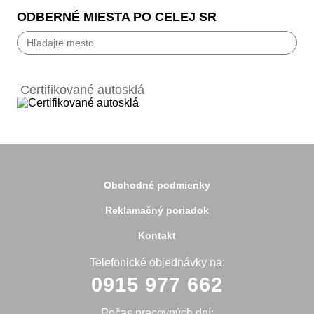
ODBERNÉ MIESTA PO CELEJ SR
Bánovce nad Bebravou
Banská Bystrica
Certifikované autosklá
Bardejov
Beluša
Bratislava
Bytča
Čadca
Detva
Detva
Obchodné podmienky
Dolný Kubín
Dubnica
Reklamačný poriadok
Dunajská Streda
Galanta
Kontakt
Handlová
Hanušovce
Telefonické objednávky na:
Hlohovec
0915 977 662
Holíč
Holice
Humenné
Počas pracovných dní: