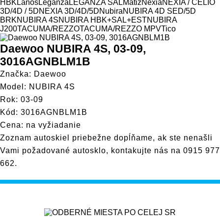
Model
HBK
Lanos
Leganza
LEGANZA SAL
Matiz
Nexia
NEXIA / CELIO
3D/4D / 5D
NEXIA 3D/4D/5D
Nubira
NUBIRA 4D SED/5D
BRK
NUBIRA 4S
NUBIRA HBK+SAL+EST
NUBIRA
J200
TACUMA/REZZO
TACUMA/REZZO MPV
Tico
Daewoo NUBIRA 4S, 03-09,
3016AGNBLM1B
Značka: Daewoo
Model: NUBIRA 4S
Rok: 03-09
Kód: 3016AGNBLM1B
Cena: na vyžiadanie
Zoznam autoskiel priebežne dopĺňame, ak ste nenašli
Vami požadované autosklo, kontakujte nás na
0915 977
662
.