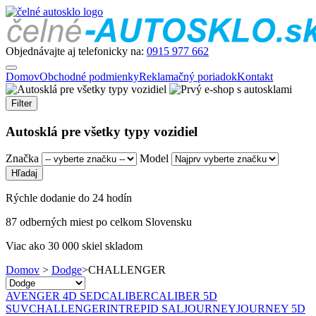
Objednávajte aj telefonicky na:
0915 977 662
Domov
Obchodné podmienky
Reklamačný poriadok
Kontakt
Filter
Autosklá pre všetky typy vozidiel
Značka
Model
Rýchle dodanie do 24 hodín
87 odberných miest po celkom Slovensku
Viac ako 30 000 skiel skladom
Domov
>
Dodge
>
CHALLENGER
AVENGER 4D SED
CALIBER
CALIBER 5D
SUV
CHALLENGER
INTREPID SAL
JOURNEY
JOURNEY 5D