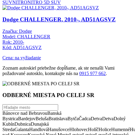
SUV
NITRO
NITRO 5D SUV
Dodge CHALLENGER, 2010-, AD51AGSVZ
Značka: Dodge
Model: CHALLENGER
Rok: 2010-
Kód: AD51AGSVZ
Cena: na vyžiadanie
Zoznam autoskiel priebežne dopĺňame, ak ste nenašli Vami
požadované autosklo, kontakujte nás na
0915 977 662
.
ODBERNÉ MIESTA PO CELEJ SR
Bánovce nad Bebravou
Banská
Bystrica
Bardejov
Beluša
Bratislava
Bytča
Čadca
Detva
Detva
Dolný
Kubín
Dubnica
Dunajská
Streda
Galanta
Handlová
Hanušovce
Hlohovec
Holíč
Holice
Humenné
Hu
nad Kysucou
Kysucké Nové Mesto
Levice
Levice
Levoča
Liptovský