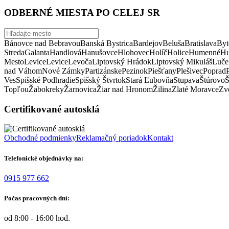
ODBERNÉ MIESTA PO CELEJ SR
Bánovce nad Bebravou
Banská Bystrica
Bardejov
Beluša
Bratislava
Byt
Streda
Galanta
Handlová
Hanušovce
Hlohovec
Holíč
Holice
Humenné
Hu
Mesto
Levice
Levice
Levoča
Liptovský Hrádok
Liptovský Mikuláš
Luče
nad Váhom
Nové Zámky
Partizánske
Pezinok
Piešťany
Plešivec
Poprad
Ves
Spišské Podhradie
Spišský Štvrtok
Stará Ľubovňa
Stupava
Štúrovo
Š
Topľou
Žabokreky
Žarnovica
Žiar nad Hronom
Žilina
Zlaté Moravce
Zvo
Certifikované autosklá
Obchodné podmienky
Reklamačný poriadok
Kontakt
Telefonické objednávky na:
0915 977 662
Počas pracovných dní:
od 8:00 - 16:00 hod.