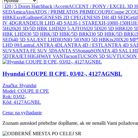
| I20 | 5 Doors Hatchback |
Accent
ACCENT / PONY / EXCEL 3D 
SED
Amica
Atos
ATOS / PRIME
ATOS PRIME
COUPE
Coupe 2
COU
HBK
Excel
Galloper
GENESIS 2D CPE
GENESIS DH 4D SED
Getz
IV 4D
GRANDEUR LHD 4D SAL
H-1 STAREX
H-100
H-150
H1
H
5H
i20
i20 3D/5D HBK LHD
I20 5-AJTOS
I20 5D
I20 5D HBK
I20 
HBK LHD
I30 5D HBK/3D HBK/5D BRK
I30 5D HBK/5D BRK
i
SED
i40 5D SAL/EST LHD
IONIQ 5
IONIQ 5D HBK
ix20
IX20 MP
LHD 09/
Lantra
LANTRA 4D
LANTRA 4D / EST
LANTRA 4D SA
SUV
SANTA FE SUV 5D
SANTA S5
Sonata
SONATA 4D SAL LH
5D
TRAJET/HIGHWAY VAN
Tucson
TUCSON 5D SUV
TUCSON
Hyundai COUPE II CPE, 03/02-, 4127AGNBL
Značka: Hyundai
Model: COUPE II CPE
Rok: 03/02-
Kód: 4127AGNBL
Cena: na vyžiadanie
Zoznam autoskiel priebežne dopĺňame, ak ste nenašli Vami požadovan