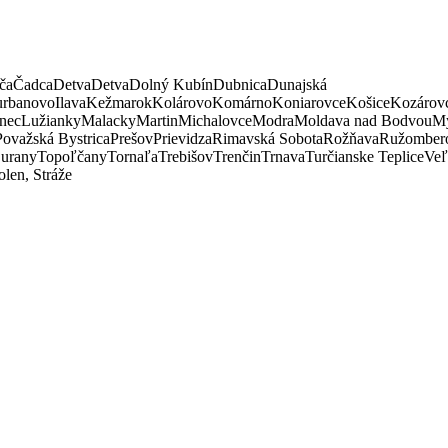
ča
Čadca
Detva
Detva
Dolný Kubín
Dubnica
Dunajská
rbanovo
Ilava
Kežmarok
Kolárovo
Komárno
Koniarovce
Košice
Kozárov
nec
Lužianky
Malacky
Martin
Michalovce
Modra
Moldava nad Bodvou
My
Považská Bystrica
Prešov
Prievidza
Rimavská Sobota
Rožňava
Ružomber
urany
Topoľčany
Tornaľa
Trebišov
Trenčin
Trnava
Turčianske Teplice
Veľ
len, Stráže