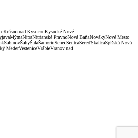
ce
Krásno nad Kysucou
Kysucké Nové
java
Mýtna
Nitra
Nitrianské Pravno
Nová Baňa
Nováky
Nové Mesto
ok
Sabinov
Šahy
Šala
Šamorín
Senec
Senica
Sereď
Skalica
Spišská Nová
ký Meder
Vestenice
Vráble
Vranov nad