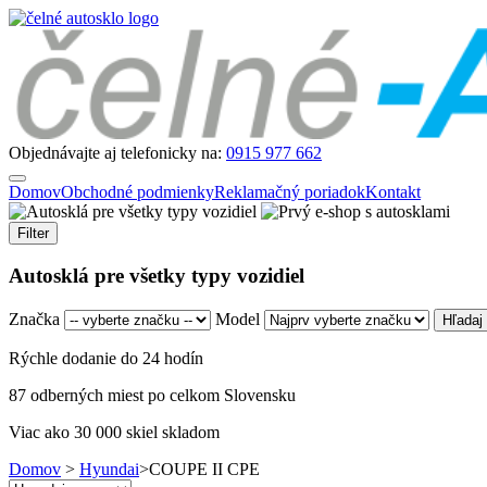
Objednávajte aj telefonicky na:
0915 977 662
Domov
Obchodné podmienky
Reklamačný poriadok
Kontakt
Filter
Autosklá pre všetky typy vozidiel
Značka
Model
Rýchle dodanie do 24 hodín
87 odberných miest po celkom Slovensku
Viac ako 30 000 skiel skladom
Domov
>
Hyundai
>
COUPE II CPE