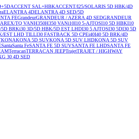
D+5D
ACCENT SAL+HBK
ACCENT/I25/SOLARIS 5D HBK/4D
ra
ELANTRA 4D
ELANTRA 4D SED/5D
NTA FE
Grandeur
GRANDEUR / AZERA 4D SED
GRANDEUR
TAREX/TQ VAN
H350
H350 VAN
i10
I10 5-AJTOS
I10 5D HBK
I10
/5D BRK
i30 3D/5D HBK/5D EST LHD
I30 5 AJTOS
I30 5D
I30 5D
K/EST LHD TILL
I30 FASTBACK 5D CPE
i40
I40 5D BRK/4D
V
KONA
KONA 5D SUV
KONA 5D SUV LHD
KONA 5D SUV
E
Santa
Santa Fe
SANTA FE 5D SUV
SANTA FE LHD
SANTA FE
CAM
Terracan
TERRACAN JEEP
Trajet
TRAJET / HIGHWAY
XG 30 4D SED