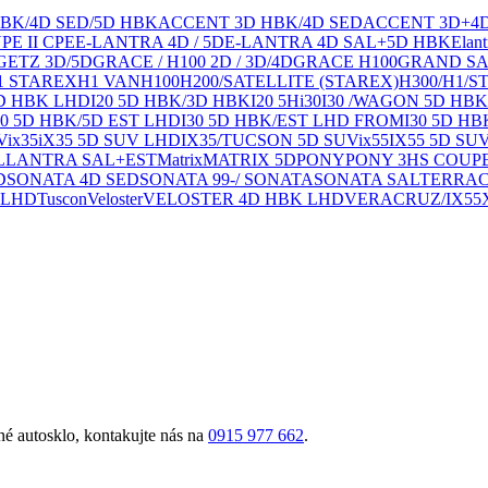
HBK/4D SED/5D HBK
ACCENT 3D HBK/4D SED
ACCENT 3D+4
PE II CPE
E-LANTRA 4D / 5D
E-LANTRA 4D SAL+5D HBK
Elant
GETZ 3D/5D
GRACE / H100 2D / 3D/4D
GRACE H100
GRAND SA
1 STAREX
H1 VAN
H100
H200/SATELLITE (STAREX)
H300/H1/S
5D HBK LHD
I20 5D HBK/3D HBK
I20 5H
i30
I30 /WAGON 5D HBK
30 5D HBK/5D EST LHD
I30 5D HBK/EST LHD FROM
I30 5D HB
V
ix35
iX35 5D SUV LHD
IX35/TUCSON 5D SUV
ix55
IX55 5D SU
L
LANTRA SAL+EST
Matrix
MATRIX 5D
PONY
PONY 3H
S COUP
D
SONATA 4D SED
SONATA 99-/ SONATA
SONATA SAL
TERRA
 LHD
Tuscon
Veloster
VELOSTER 4D HBK LHD
VERACRUZ/IX55
é autosklo, kontakujte nás na
0915 977 662
.