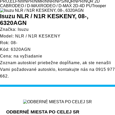
Model
PRO,ELF
Nnr
NPR/NMR/NNR/NPS/NQR
NPR/NQR 2D
CAB
RODEO / D-MAX
RODEO / D-MAX 2D-4D PU
Trooper
Isuzu NLR / N1R KESKENY, 08-,
6320AGN
Značka: Isuzu
Model: NLR / N1R KESKENY
Rok: 08-
Kód: 6320AGN
Cena: na vyžiadanie
Zoznam autoskiel priebežne dopĺňame, ak ste nenašli
Vami požadované autosklo, kontakujte nás na
0915 977
662
.
ODBERNÉ MIESTA PO CELEJ SR