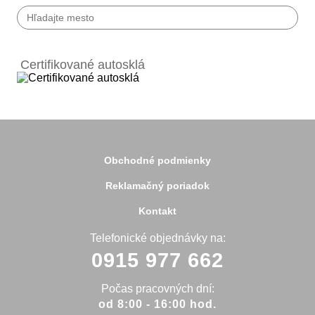
Bánovce nad Bebravou
Banská Bystrica
Certifikované autosklá
Bardejov
Beluša
Bratislava
Bytča
Čadca
Detva
Detva
Obchodné podmienky
Dolný Kubín
Dubnica
Reklamačný poriadok
Dunajská Streda
Galanta
Kontakt
Handlová
Hanušovce
Telefonické objednávky na:
Hlohovec
0915 977 662
Holíč
Holice
Humenné
Počas pracovných dní:
Hurbanovo
od 8:00 - 16:00 hod.
Ilava