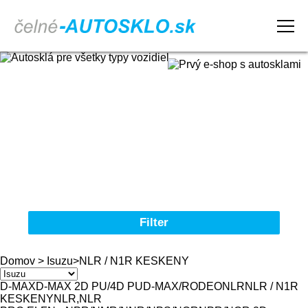
Domov
Obchodné podmienky
Reklamačný poriadok
Kontakt
Filter
Autosklá pre všetky typy vozidiel
Domov
>
Isuzu
>
NLR / N1R KESKENY
Značka
D-MAX
D-MAX 2D PU/4D PU
D-MAX/RODEO
NLR
NLR / N1R
KESKENY
NLR,NLR