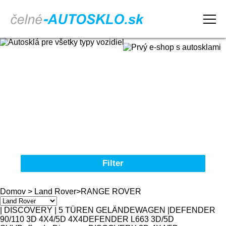
Domov
Obchodné podmienky
Reklamačný poriadok
Kontakt
Filter
Autosklá pre všetky typy vozidiel
Domov
>
Land Rover
>
RANGE ROVER
Značka
| DISCOVERY | 5 TÜREN GELÄNDEWAGEN |
DEFENDER
90/110 3D 4X4/5D 4X4
DEFENDER L663 3D/5D