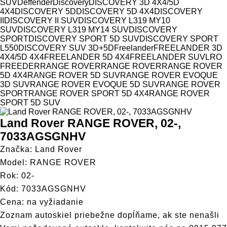
Model
SUV
Deffender
Discovery
DISCOVERY 3D 4X4/5D
4X4
DISCOVERY 5D
DISCOVERY 5D 4X4
DISCOVERY
II
DISCOVERY II SUV
DISCOVERY L319 MY10
SUV
DISCOVERY L319 MY14 SUV
DISCOVERY
SPORT
DISCOVERY SPORT 5D SUV
DISCOVERY SPORT
L550
DISCOVERY SUV 3D+5D
Freelander
FREELANDER 3D
4X4/5D 4X4
FREELANDER 5D 4X4
FREELANDER SUV
LRO
FREEDER
RANGE ROVER
RANGE ROVER
RANGE ROVER
5D 4X4
RANGE ROVER 5D SUV
RANGE ROVER EVOQUE
3D SUV
RANGE ROVER EVOQUE 5D SUV
RANGE ROVER
SPORT
RANGE ROVER SPORT 5D 4X4
RANGE ROVER
SPORT 5D SUV
Land Rover RANGE ROVER, 02-,
7033AGSGNHV
Značka: Land Rover
Model: RANGE ROVER
Rok: 02-
Kód: 7033AGSGNHV
Cena: na vyžiadanie
Zoznam autoskiel priebežne dopĺňame, ak ste nenašli