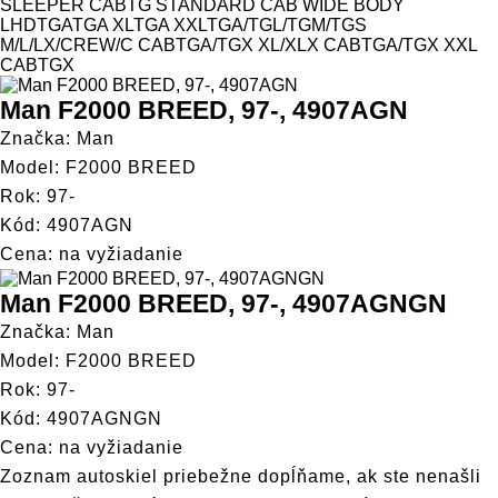
Model
SLEEPER CAB
TG STANDARD CAB WIDE BODY
LHD
TGA
TGA XL
TGA XXL
TGA/TGL/TGM/TGS
M/L/LX/CREW/C CAB
TGA/TGX XL/XLX CAB
TGA/TGX XXL
CAB
TGX
Man F2000 BREED, 97-, 4907AGN
Značka: Man
Model: F2000 BREED
Rok: 97-
Kód: 4907AGN
Cena: na vyžiadanie
Man F2000 BREED, 97-, 4907AGNGN
Značka: Man
Model: F2000 BREED
Rok: 97-
Kód: 4907AGNGN
Cena: na vyžiadanie
Zoznam autoskiel priebežne dopĺňame, ak ste nenašli