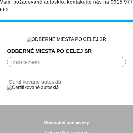
Vami požadované autosklo, kontakujte nás na
0915 977
662
.
ODBERNÉ MIESTA PO CELEJ SR
Bánovce nad Bebravou
Banská Bystrica
Certifikované autosklá
Bardejov
Beluša
Bratislava
Bytča
Čadca
Detva
Detva
Obchodné podmienky
Dolný Kubín
Dubnica