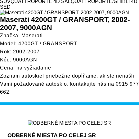
Model
SUV
QUATTROPORTE 4D SAL
QUATTROPORTE/GHIBLI 4D
SED
Maserati 4200GT / GRANSPORT, 2002-
2007, 9000AGN
Značka: Maserati
Model: 4200GT / GRANSPORT
Rok: 2002-2007
Kód: 9000AGN
Cena: na vyžiadanie
Zoznam autoskiel priebežne dopĺňame, ak ste nenašli
Vami požadované autosklo, kontakujte nás na
0915 977
662
.
ODBERNÉ MIESTA PO CELEJ SR