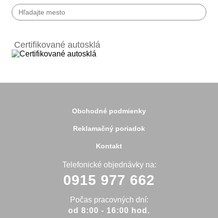
Bánovce nad Bebravou
Banská Bystrica
Certifikované autosklá
Bardejov
Beluša
Bratislava
Bytča
Čadca
Detva
Detva
Obchodné podmienky
Dolný Kubín
Dubnica
Reklamačný poriadok
Dunajská Streda
Galanta
Kontakt
Handlová
Hanušovce
Telefonické objednávky na:
Hlohovec
0915 977 662
Holíč
Holice
Humenné
Počas pracovných dní:
Hurbanovo
od 8:00 - 16:00 hod.
Ilava