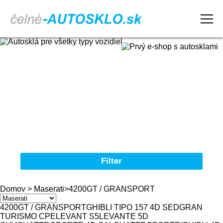
Domov
Obchodné podmienky
Reklamačný poriadok
Kontakt
Filter
Autosklá pre všetky typy vozidiel
Domov
>
Maserati
>
4200GT / GRANSPORT
Značka
4200GT / GRANSPORT
GHIBLI TIPO 157 4D SED
GRAN
TURISMO CPE
LEVANT S5
LEVANTE 5D