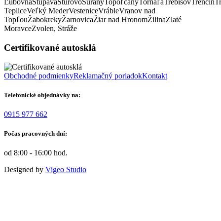
Ľubovňa
Stupava
Štúrovo
Šurany
Topoľčany
Tornaľa
Trebišov
Trenčin
T
Teplice
Veľký Meder
Vestenice
Vráble
Vranov nad
Topľou
Žabokreky
Žarnovica
Žiar nad Hronom
Žilina
Zlaté
Moravce
Zvolen, Stráže
Certifikované autosklá
Obchodné podmienky
Reklamačný poriadok
Kontakt
Telefonické objednávky na:
0915 977 662
Počas pracovných dní:
od 8:00 - 16:00 hod.
Designed by
Vigeo Studio