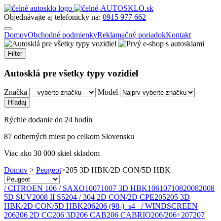
Objednávajte aj telefonicky na:
0915 977 662
Domov
Obchodné podmienky
Reklamačný poriadok
Kontakt
Filter
Autosklá pre všetky typy vozidiel
Značka
Model
Rýchle dodanie do 24 hodín
87 odberných miest po celkom Slovensku
Viac ako 30 000 skiel skladom
Domov
>
Peugeot
>
205 3D HBK/2D CON/5D HBK
/ CITROEN 106 / SAXO
1007
1007 3D HBK
106
107
108
2008
2008
5D SUV
2008 II S5
204 / 304 2D CON/2D CPE
205
205 3D
HBK/2D CON/5D HBK
206
206 (98-)_s4_ / WINDSCREEN
206
206 2D CC
206 3D
206 CAB
206 CABRIO
206/206+
207
207