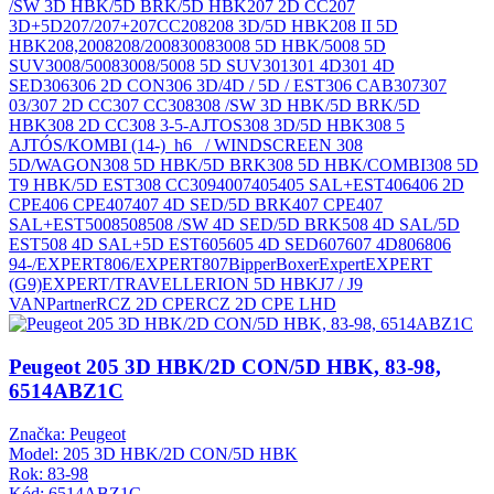
/SW 3D HBK/5D BRK/5D HBK
207 2D CC
207
3D+5D
207/207+
207CC
208
208 3D/5D HBK
208 II 5D
HBK
208,2008
208/2008
3008
3008 5D HBK/5008 5D
SUV
3008/5008
3008/5008 5D SUV
301
301 4D
301 4D
SED
306
306 2D CON
306 3D/4D / 5D / EST
306 CAB
307
307
03/
307 2D CC
307 CC
308
308 /SW 3D HBK/5D BRK/5D
HBK
308 2D CC
308 3-5-AJTOS
308 3D/5D HBK
308 5
AJTÓS/KOMBI (14-)_h6_ / WINDSCREEN 308
5D/WAGON
308 5D HBK/5D BRK
308 5D HBK/COMBI
308 5D
T9 HBK/5D EST
308 CC
309
4007
405
405 SAL+EST
406
406 2D
CPE
406 CPE
407
407 4D SED/5D BRK
407 CPE
407
SAL+EST
5008
508
508 /SW 4D SED/5D BRK
508 4D SAL/5D
EST
508 4D SAL+5D EST
605
605 4D SED
607
607 4D
806
806
94-/EXPERT
806/EXPERT
807
Bipper
Boxer
Expert
EXPERT
(G9)
EXPERT/TRAVELLER
ION 5D HBK
J7 / J9
VAN
Partner
RCZ 2D CPE
RCZ 2D CPE LHD
Peugeot 205 3D HBK/2D CON/5D HBK, 83-98,
6514ABZ1C
Značka: Peugeot
Model: 205 3D HBK/2D CON/5D HBK
Rok: 83-98
Kód: 6514ABZ1C