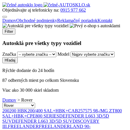
Objednávajte aj telefonicky na:
0915 977 662
Domov
Obchodné podmienky
Reklamačný poriadok
Kontakt
Filter
Autosklá pre všetky typy vozidiel
Značka
Model
Rýchle dodanie do 24 hodín
87 odberných miest po celkom Slovensku
Viac ako 30 000 skiel skladom
Domov
>
Rover
200
200 HBK
200/400 SAL+HBK+CAB
25
75
75 98-/MG ZT
800
SAL+HBK+CPE
800 SERIES
DEFENDER L663 3D/5D
SUV
DEFENDER L663 3D/5D SUV
DISCOVERY
III.
FREELANDER
FREELANDER
LAND 90-