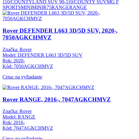
110/COUNTY
LAND SUV 90-110/COUNTY SUV
MG F
SPORTS
MINI
MINI
R75
RANGE
RANGE
Rover DEFENDER L663 3D/5D SUV, 2020-,
7050AGKCHMVZ
Značka: Rover
Model: DEFENDER L663 3D/5D SUV
Rok: 2020-
Kód: 7050AGKCHMVZ
Cena: na vyžiadanie
Rover RANGE, 2016-, 7047AGKCHMVZ
Značka: Rover
Model: RANGE
Rok: 2016-
Kód: 7047AGKCHMVZ
Cena: na vyžiadanie