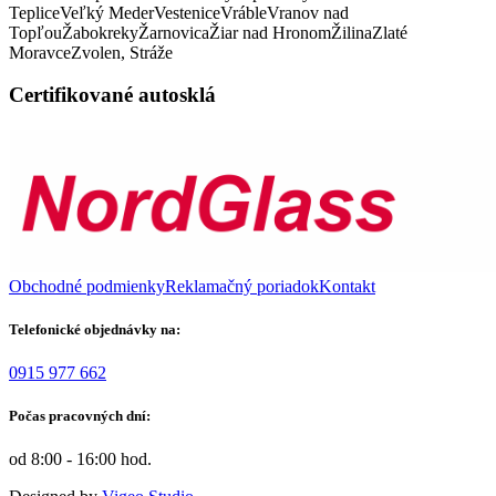
Teplice
Veľký Meder
Vestenice
Vráble
Vranov nad
Topľou
Žabokreky
Žarnovica
Žiar nad Hronom
Žilina
Zlaté
Moravce
Zvolen, Stráže
Certifikované autosklá
Obchodné podmienky
Reklamačný poriadok
Kontakt
Telefonické objednávky na:
0915 977 662
Počas pracovných dní:
od 8:00 - 16:00 hod.