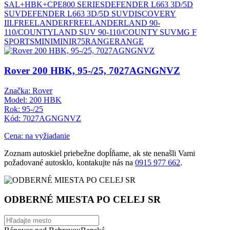
SAL+HBK+CPE
800 SERIES
DEFENDER L663 3D/5D
SUV
DEFENDER L663 3D/5D SUV
DISCOVERY
III.
FREELANDER
FREELANDER
LAND 90-
110/COUNTY
LAND SUV 90-110/COUNTY SUV
MG F
SPORTS
MINI
MINI
R75
RANGE
RANGE
Rover 200 HBK, 95-/25, 7027AGNGNVZ
Značka: Rover
Model: 200 HBK
Rok: 95-/25
Kód: 7027AGNGNVZ
Cena: na vyžiadanie
Zoznam autoskiel priebežne dopĺňame, ak ste nenašli Vami
požadované autosklo, kontakujte nás na
0915 977 662
.
ODBERNÉ MIESTA PO CELEJ SR