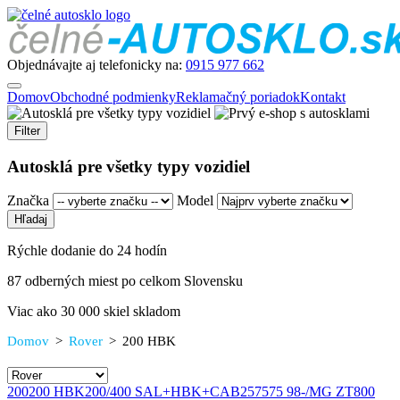
Objednávajte aj telefonicky na:
0915 977 662
Domov
Obchodné podmienky
Reklamačný poriadok
Kontakt
Filter
Autosklá pre všetky typy vozidiel
Značka
Model
Rýchle dodanie do 24 hodín
87 odberných miest po celkom Slovensku
Viac ako 30 000 skiel skladom
Domov
>
Rover
>
200 HBK
200
200 HBK
200/400 SAL+HBK+CAB
25
75
75 98-/MG ZT
800