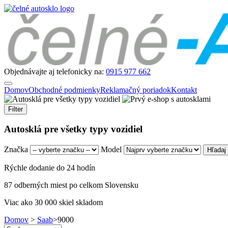
Objednávajte aj telefonicky na:
0915 977 662
Domov
Obchodné podmienky
Reklamačný poriadok
Kontakt
Filter
Autosklá pre všetky typy vozidiel
Značka
Model
Rýchle dodanie do 24 hodín
87 odberných miest po celkom Slovensku
Viac ako 30 000 skiel skladom
Domov
>
Saab
>
9000