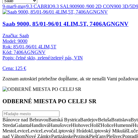
9-mar
9-may
9.3 CABRIO
9.3 SAL
900
900 /
900 2D CON
900 3D/5D
Saab 9000, 85/01-96/01 4LIM,5T, 7406AGNGNV
Značka: Saab
Model: 9000
Rok: 85/01-96/01 4LIM,5T
Kód: 7406AGNGNV
Popis: čelné sklo, zelené/zelený pás, VIN
Cena: 125 €
Zoznam autoskiel priebežne dopĺňame, ak ste nenašli Vami požadovan
ODBERNÉ MIESTA PO CELEJ SR
Bánovce nad Bebravou
Banská Bystrica
Bardejov
Beluša
Bratislava
Byt
Streda
Galanta
Handlová
Hanušovce
Hlohovec
Holíč
Holice
Humenné
Hu
Mesto
Levice
Levice
Levoča
Liptovský Hrádok
Liptovský Mikuláš
Luče
nad Váhom
Nové Zámky
Partizánske
Pezinok
Piešťany
Plešivec
Poprad