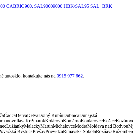
900 CABRIO
900, SAL
9000
9000 HBK/SAL
95 SAL+BRK
é autosklo, kontakujte nás na
0915 977 662
.
ča
Čadca
Detva
Detva
Dolný Kubín
Dubnica
Dunajská
rbanovo
Ilava
Kežmarok
Kolárovo
Komárno
Koniarovce
Košice
Kozárov
nec
Lužianky
Malacky
Martin
Michalovce
Modra
Moldava nad Bodvou
My
Považská Bystrica
Prešov
Prievidza
Rimavská Sobota
Rožňava
Ružomber