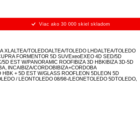
Viac ako 30 000 skiel skladom
EA XL
ALTEA/TOLEDO
ALTEA/TOLEDO LHD
ALTEA/TOLEDO
CUPRA FORMENTOR 5D SUV
Exeo
EXEO 4D SED/5D
BK/5D EST W/PANORAMIC ROOF
IBIZA 3D HBK
IBIZA 3D-5D
BA, INCA
IBIZA/CORDOB
IBIZA+CORDOBA
D HBK + 5D EST W/GLASS ROOF
LEON 5D
LEON 5D
LEDO / LEON
TOLEDO 08/98-/LEONE
TOLEDO 5D
TOLEDO,