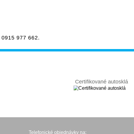
a
0915 977 662
.
Certifikované autosklá
Telefonické objednávky na: