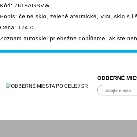
Kód: 7618AGSVW
Popis: čelné sklo, zelené atermické, VIN, sklo s l
Cena: 174 €
Zoznam autoskiel priebežne dopĺňame, ak ste nen
ODBERNÉ MIE
Bánovce nad Beb
Banská Bystrica
Bardejov
Beluša
Bratislava
Bytča
Čadca