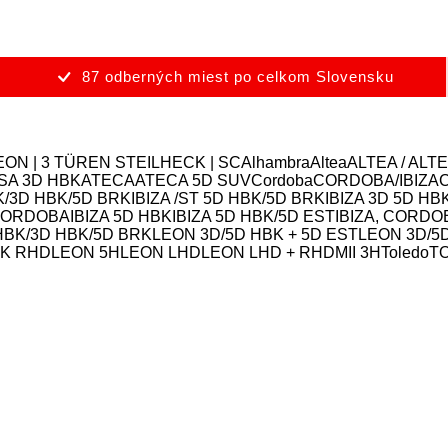
87 odberných miest po celkom Slovensku
LEON | 3 TÜREN STEILHECK | SC
Alhambra
Altea
ALTEA / ALT
SA 3D HBK
ATECA
ATECA 5D SUV
Cordoba
CORDOBA/IBIZA
BK/3D HBK/5D BRK
IBIZA /ST 5D HBK/5D BRK
IBIZA 3D 5D H
/CORDOBA
IBIZA 5D HBK
IBIZA 5D HBK/5D EST
IBIZA, CORDO
HBK/3D HBK/5D BRK
LEON 3D/5D HBK + 5D EST
LEON 3D/5
BK RHD
LEON 5H
LEON LHD
LEON LHD + RHD
MII 3H
Toledo
TO