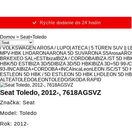
Rýchle dodanie do 24 hodín
Domov
>
Seat
>
Toledo
/ VOLKSWAGEN AROSA / LUPO
| ATECA | 5 TÜREN SUV |
| 
MPV-HBK LHD
ARONA
ARONA 5D SUV
ARONA S5
Arosa
ARO
BRK
EXEO SAL+EST
Ibiza
IBIZA / CORDOBA
IBIZA /ST 5D H
HBK/5D EST
IBIZA 3D/5D
IBIZA 3D/5D HBK
IBIZA 3D+5D 99-
93-/INCA
IBIZA+CORDOBA+INCA
Inca
Leon
LEON /SC/ST 5D 
EST
LEON 5D HBK / 5D EST
LEON 5D HBK LHD
LEON 5D H
ALTEA
TOLEDO/LEON
TOLEDO/SKODA RAPID
Seat Toledo, 2012-, 7618AGSVZ
Značka: Seat
Model: Toledo
Rok: 2012-