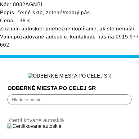
Kód: 8032AGNBL
Popis: čelné sklo, zelené/modrý pás
Cena: 138 €
Zoznam autoskiel priebežne dopĺňame, ak ste nenašli
Vami požadované autosklo, kontakujte nás na
0915 977
662
.
ODBERNÉ MIESTA PO CELEJ SR
Bánovce nad Bebravou
Banská Bystrica
Certifikované autosklá
Bardejov
Beluša
Bratislava