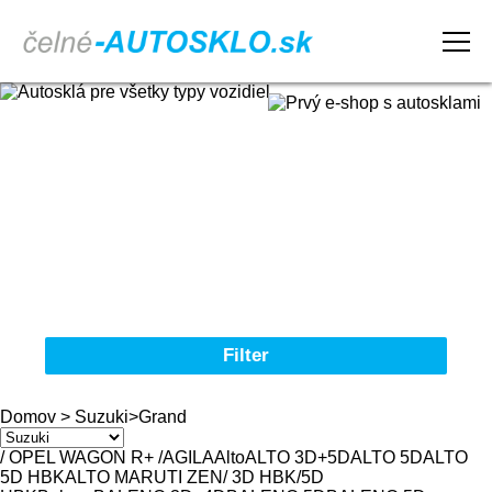
Domov
Obchodné podmienky
Reklamačný poriadok
Kontakt
Filter
Autosklá pre všetky typy vozidiel
Domov
>
Suzuki
>
Grand
Značka
/ OPEL WAGON R+ /AGILA
Alto
ALTO 3D+5D
ALTO 5D
ALTO
5D HBK
ALTO MARUTI ZEN/ 3D HBK/5D