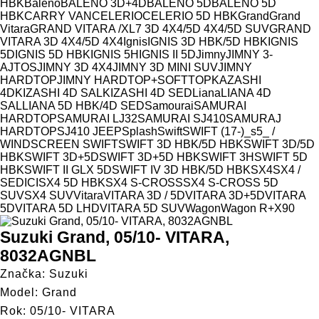
Model
HBK
Baleno
BALENO 3D+4D
BALENO 5D
BALENO 5D
HBK
CARRY VAN
CELERIO
CELERIO 5D HBK
Grand
Grand
Vitara
GRAND VITARA /XL7 3D 4X4/5D 4X4/5D SUV
GRAND
VITARA 3D 4X4/5D 4X4
Ignis
IGNIS 3D HBK/5D HBK
IGNIS
5D
IGNIS 5D HBK
IGNIS 5H
IGNIS II 5D
Jimny
JIMNY 3-
AJTOS
JIMNY 3D 4X4
JIMNY 3D MINI SUV
JIMNY
HARDTOP
JIMNY HARDTOP+SOFTTOP
KAZASHI
4D
KIZASHI 4D SAL
KIZASHI 4D SED
Liana
LIANA 4D
SAL
LIANA 5D HBK/4D SED
Samourai
SAMURAI
HARDTOP
SAMURAI LJ32
SAMURAI SJ410
SAMURAJ
HARDTOP
SJ410 JEEP
Splash
Swift
SWIFT (17-)_s5_ /
WINDSCREEN SWIFT
SWIFT 3D HBK/5D HBK
SWIFT 3D/5D
HBK
SWIFT 3D+5D
SWIFT 3D+5D HBK
SWIFT 3H
SWIFT 5D
HBK
SWIFT II GLX 5D
SWIFT IV 3D HBK/5D HBK
SX4
SX4 /
SEDICI
SX4 5D HBK
SX4 S-CROSS
SX4 S-CROSS 5D
SUV
SX4 SUV
Vitara
VITARA 3D / 5D
VITARA 3D+5D
VITARA
5D
VITARA 5D LHD
VITARA 5D SUV
Wagon
Wagon R+
X90
Suzuki Grand, 05/10- VITARA,
8032AGNBL
Značka: Suzuki
Model: Grand
Rok: 05/10- VITARA