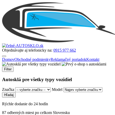
Objednávajte aj telefonicky na:
0915 977 662
Domov
Obchodné podmienky
Reklamačný poriadok
Kontakt
Filter
Autosklá pre všetky typy vozidiel
Značka
Model
Rýchle dodanie do 24 hodín
87 odberných miest po celkom Slovensku