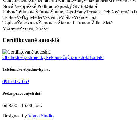
Sobota
Rožňava
Ružomberok
Sabinov
Šahy
Šala
Šamorín
Senec
Senica
S
Nová Ves
Spišské Podhradie
Spišský Štvrtok
Stará
Ľubovňa
Stupava
Štúrovo
Šurany
Topoľčany
Tornaľa
Trebišov
Trenčin
T
Teplice
Veľký Meder
Vestenice
Vráble
Vranov nad
Topľou
Žabokreky
Žarnovica
Žiar nad Hronom
Žilina
Zlaté
Moravce
Zvolen, Stráže
Certifikované autosklá
Obchodné podmienky
Reklamačný poriadok
Kontakt
Telefonické objednávky na:
0915 977 662
Počas pracovných dní:
od 8:00 - 16:00 hod.
Designed by
Vigeo Studio