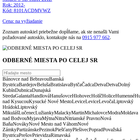
Rok: 2012-
Kód: 8101ACDMVWZ
Cena: na vyžiadanie
Zoznam autoskiel priebežne dopĺňame, ak ste nenašli Vami
požadované autosklo, kontakujte nás na
0915 977 662
.
ODBERNÉ MIESTA PO CELEJ SR
Bánovce nad Bebravou
Banská
Bystrica
Bardejov
Beluša
Bratislava
Bytča
Čadca
Detva
Detva
Dolný
Kubín
Dubnica
Dunajská
Streda
Galanta
Handlová
Hanušovce
Hlohovec
Holíč
Holice
Humenné
Hu
nad Kysucou
Kysucké Nové Mesto
Levice
Levice
Levoča
Liptovský
Hrádok
Liptovský
Mikuláš
Lučenec
Lužianky
Malacky
Martin
Michalovce
Modra
Moldava
nad Bodvou
Myjava
Mýtna
Nitra
Nitrianské Pravno
Nová
Baňa
Nováky
Nové Mesto nad Váhom
Nové
Zámky
Partizánske
Pezinok
Piešťany
Plešivec
Poprad
Považská
Bystrica
Prešov
Prievidza
Rimavská