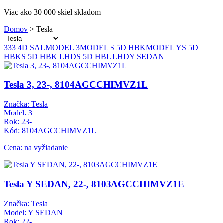
Viac ako 30 000 skiel skladom
Domov
>
Tesla
3
3
3 4D SAL
MODEL 3
MODEL S 5D HBK
MODEL Y
S 5D
HBK
S 5D HBK LHD
S 5D HBL LHD
Y SEDAN
Tesla 3, 23-, 8104AGCCHIMVZ1L
Značka: Tesla
Model: 3
Rok: 23-
Kód: 8104AGCCHIMVZ1L
Cena: na vyžiadanie
Tesla Y SEDAN, 22-, 8103AGCCHIMVZ1E
Značka: Tesla
Model: Y SEDAN
Rok: 22-