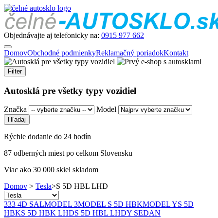
Objednávajte aj telefonicky na:
0915 977 662
Domov
Obchodné podmienky
Reklamačný poriadok
Kontakt
Filter
Autosklá pre všetky typy vozidiel
Značka
Model
Rýchle dodanie do 24 hodín
87 odberných miest po celkom Slovensku
Viac ako 30 000 skiel skladom
Domov
>
Tesla
>
S 5D HBL LHD
3
3
3 4D SAL
MODEL 3
MODEL S 5D HBK
MODEL Y
S 5D
HBK
S 5D HBK LHD
S 5D HBL LHD
Y SEDAN