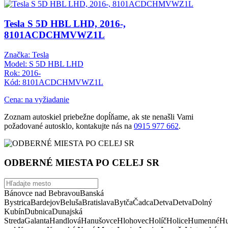
Tesla S 5D HBL LHD, 2016-,
8101ACDCHMVWZ1L
Značka: Tesla
Model: S 5D HBL LHD
Rok: 2016-
Kód: 8101ACDCHMVWZ1L
Cena: na vyžiadanie
Zoznam autoskiel priebežne dopĺňame, ak ste nenašli Vami
požadované autosklo, kontakujte nás na
0915 977 662
.
ODBERNÉ MIESTA PO CELEJ SR
Bánovce nad Bebravou
Banská
Bystrica
Bardejov
Beluša
Bratislava
Bytča
Čadca
Detva
Detva
Dolný
Kubín
Dubnica
Dunajská
Streda
Galanta
Handlová
Hanušovce
Hlohovec
Holíč
Holice
Humenné
Hu