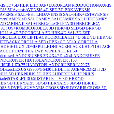
RIS 3D+5D HBK LHD JAP+EUROPEAN PRODUCTION
AURIS
RIS 5H
Avensis
AVENSIS 4D SED/5D BRK
AVENSIS
AVENSIS SAL+EST LHD
AVENSIS SAL+HBK+EST
AVENSIS
mry
CAMRY 4D SAL
CAMRY SAL
CAMRY SAL LHD
CAMRY
 AT
CARINA II SAL+LBK
Celica
CELICA 3D HBK
CELICA
5 AJTOS+KOMB
COROLLA 3D HBK/4D SED/5D BRK/5D
ROLLA 4D/5D
COROLLA 5D HBK/4D SAL/5D EST
OROLLA E100 LIFTBACK
COROLLA E11 4D SED/3D HBK/5D
IFTBACK
COROLLA SED+HBK+CC AE101
COROLLA
LHD
Hi
HI LUX 2D/4D PU LHD
HI-ACE
HI-ACE LH10/11
HI-ACE
IACE LH102/LH102 LWB VAN
HIACE RH50
dcruiser
LANDCRUISER 3D 4X4/5D 4X4
LANDCRUISER
NDCRUISER HDJ100
LANDCRUISER J150
ISER LJ70-75 HARDTOP
LANDCRUISER LJ70/75
DO
Lexus
LEXUS GS300/GS430 LHD
LITE-ACE
MR2
MR2 II 2D
RIUS 5D HBK
PRIUS 5D HBK LHD
PRIUS LHD
PRIUS
tarlet
STARLET 3D/5D
STARLET IV 3D HBK/5D
HBK/5D HBK
YARIS 3D/5D HBK
YARIS 3D/5D HBK EU
OSS 5 DVEŘ. SUV
YARIS CROSS 5D SUV
YARIS CROSS 5D