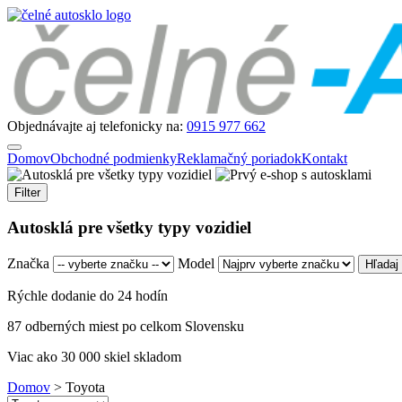
Objednávajte aj telefonicky na:
0915 977 662
Domov
Obchodné podmienky
Reklamačný poriadok
Kontakt
Filter
Autosklá pre všetky typy vozidiel
Značka
Model
Rýchle dodanie do 24 hodín
87 odberných miest po celkom Slovensku
Viac ako 30 000 skiel skladom
Domov
>
Toyota