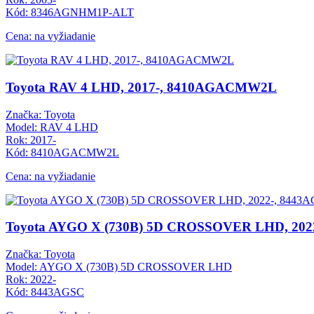
Kód: 8346AGNHM1P-ALT
Cena: na vyžiadanie
Toyota RAV 4 LHD, 2017-, 8410AGACMW2L
Značka: Toyota
Model: RAV 4 LHD
Rok: 2017-
Kód: 8410AGACMW2L
Cena: na vyžiadanie
Toyota AYGO X (730B) 5D CROSSOVER LHD, 202
Značka: Toyota
Model: AYGO X (730B) 5D CROSSOVER LHD
Rok: 2022-
Kód: 8443AGSC