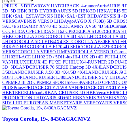
| PRIUS | 5 DRZWIOWY HATCHBACK |
4-runner
Auris
AURIS /
3D+5D HBK RHD HYBRID
AURIS 5D HBK/3D HBK
AURIS 5
HBK+SAL+EST
AVENSIS HBK+SAL+EST RHD
AVENSIS II 4
VERSO
AVENSIS VERSO LHD
Aygo
AYGO X (730B) 5D CRO
SAL+EST
CAMRY XV40 4D SED
CAMRY XV50 4D SED
Carina
CC
CELICA CPE
CELICA ST162 CPE
CELICA ST202
CELICA ST
HBK
COROLLA 3D/5D
COROLLA 4D SAL LHD
COROLLA 4D 
LHD
COROLLA 5D LFTB/4X4 EST
COROLLA AE80EE SAL+
BRK/5D HBK
COROLLA E170 4D SED
COROLLA E210
COROL
VERSO
COROLLA VERSO II MPV
COROLLA VERSO II.
Coron
LH102
HI-ACE LH102 2D / 5D
Hi-lux
HI-LUX 2D+4D PU
HI-LUX
VAN
HILUX
HILUX 4D PU/2D PU
HILUX/4-RUNNER 2D PU/4
3D+5D
LANDCRUISER 70 SERIE Hardtop 3D 4X4
LANDCRUISER
3/5D
LANDCRUISER J150 3D 4X4/5D 4X4
LANDCRUISER J9 3
SOFTTOP
LANDCRUISER LJ80
LANDCRUISER SUV LHD
LAN
CPE
MR2 III 2D CPE
MR2 SPORTS
Paseo
PASEO 2D CPE/2D CO
PLUS
Prius+
PROACE CITY /LWB VAN
PROACE CITY/CITY V
HBK
TERCEL
Urban
URBAN CRUISER 5D HBK
Verso
VERSO L
PRODUCTION LHD
YARIS 3D+5D HBK
YARIS 3H
YARIS 5D
Y
SUV LHD EUROPEAN MARKET
YARIS VERSO
YARIS VERSO
Toyota Corolla, 19-, 8430AGACMVZ