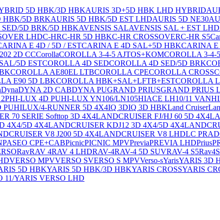
HYBRID 5D HBK/3D HBK
AURIS 3D+5D HBK LHD HYBRID
AU
D HBK/5D BRK
AURIS 5D HBK/5D EST LHD
AURIS 5D NE30
AU
D SED/5D BRK/5D HBK
AVENSIS SAL
AVENSIS SAL + EST LHD
SSOVER LHD
C-HR
C-HR 5D HBK
C-HR CROSSOVER
C-HR S5
Ca
CARINA E 4D / 5D / EST
CARINA E 4D SAL+5D HBK
CARINA E
202 2D CC
Corolla
COROLLA 3-4-5 AJTOS+KOM
COROLLA 3-4-
SAL/5D EST
COROLLA 4D SED
COROLLA 4D SED/5D BRK
CO
HBK
COROLLA AE80EL LTB
COROLLA CPE
COROLLA CROSS
C
LA E90 5D LBK
COROLLA HBK+SAL+LFTB+EST
COROLLA L
a
Dyna
DYNA 2D CAB
DYNA PU
GRAND PRIUS
GRAND PRIUS 
 2P
HI-LUX 4D PU
HI-LUX YN106/LN105
HIACE LH10/11 VAN
H
D PU
HILUX/4-RUNNER 5D 4X4
IQ 3D
IQ 3D HBK
Land Cruiser
Lan
 70 SERIE Softtop 3D 4X4
LANDCRUISER FJ/HJ 60 5D 4X4
LA
D 4X4/5D 4X4
LANDCRUISER KDJ12 3D 4X4/5D 4X4
LANDCRU
DCRUISER V8 J200 5D 4X4
LANDCRUISER V8 LHD
LC PRA
N
PASEO CPE+CAB
Picnic
PICNIC MPV
Previa
PREVIA LHD
Prius
P
ERSO
Rav
RAV 4
RAV 4 LHD
RAV-4
RAV-4 5D SUV
RAV-4 S5
Rav4
S
HD
VERSO MPV
VERSO S
VERSO S MPV
Verso-s
Yaris
YARIS 3D 
ARIS 5D HBK
YARIS 5D HBK/3D HBK
YARIS CROSS
YARIS CR
 11/
YARIS VERSO LHD