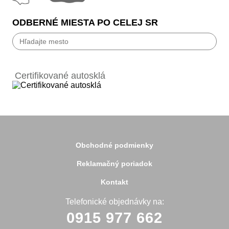
ODBERNÉ MIESTA PO CELEJ SR
Bánovce nad Bebravou
Banská Bystrica
Certifikované autosklá
Bardejov
Beluša
Bratislava
Bytča
Čadca
Detva
Detva
Obchodné podmienky
Dolný Kubín
Dubnica
Reklamačný poriadok
Dunajská Streda
Galanta
Kontakt
Handlová
Hanušovce
Telefonické objednávky na:
Hlohovec
0915 977 662
Holíč
Holice