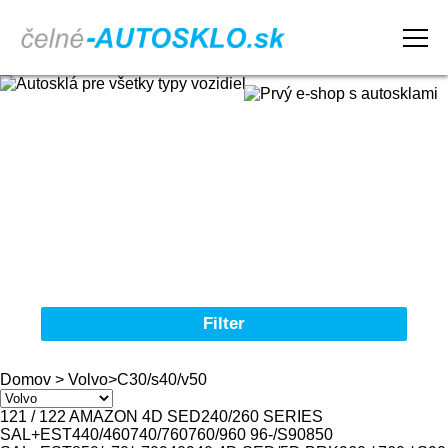
Domov
Obchodné podmienky
Reklamačný poriadok
Kontakt
Filter
Autosklá pre všetky typy vozidiel
Domov
>
Volvo
>
C30/s40/v50
Značka
121 / 122 AMAZON 4D SED
240/260 SERIES
SAL+EST
440/460
740/760
760/960 96-/S90
850