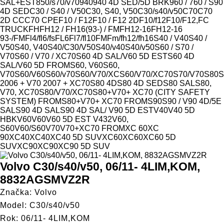
Model
SAL+EST
850/s70/v70
940
940 4D SED/5D BRK
960 / 760 / S90
4D SED
C30 / S40 / V50
C30, S40, V50
C30/s40/v50
C70
C70
2D CC
C70 CPE
F10 / F12
F10 / F12 2D
F10/f12
F10/F12,FC
TRUCK
FH
FH12 / FH16(93-) / FM
FH12-16
FH12-16
93-/FM
Fl4/fl6/fs
FL6
Fl7/fl10
FM
Fm/fh12/fh16
S40 / V40
S40 /
V50
S40, V40
S40/C30/V50
S40/v40
S40/v50
S60 / S70 /
V70
S60 / V70 / XC70
S60 4D SAL/V60 5D EST
S60 4D
SAL/V60 5D FROM
S60, V60
S60,
V70
S60/V60
S60/v70
S60/V70/XC
S60/V70/XC70
S70/V70
S80
S
2006 + V70 2007 + XC70
S80 4D
S80 4D SED
S80 SAL
S80,
V70, XC70
S80/V70/XC70
S80+V70+ XC70 (CITY SAFETY
SYSTEM) FROM
S80+V70+ XC70 FROM
S90
S90 / V90 4D/5E
SAL
S90 4D SAL
S90 4D SAL/ V90 5D EST
V40
V40 5D
HBK
V60
V60
V60 5D EST V432
V60,
S60
V60/S60
V70
V70+XC70 FROM
XC 60
XC
90
XC40
XC40
XC40 5D SUV
XC60
XC60
XC60 5D
SUV
XC90
XC90
XC90 5D SUV
Volvo C30/s40/v50, 06/11- 4LIM,KOM,
8832AGSMVZ2R
Značka: Volvo
Model: C30/s40/v50
Rok: 06/11- 4LIM,KOM