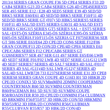
2013/4 SERIES GRAN COUPE F36 5D CPE
4 SERIES F33 2D
CAB
4 SERIES G23 2D CAB
4 SERIES G26 4D CPE
4SERIES
5
5
SER 4S
5 SERIE E12 / E28 4D SED
5 SERIE E39 4D SED/5D
BRK
5 SERIE E60/E61 4D SED/5D BRK
5 SERIE F10/F11 4D
SED/5D BRK
5 SERIE GT (F07) 5D HBK
5 SERIES
5 SERIES
F10/F11 4D SAL/5D EST
5 SERIES G30/31 4D SAL/5D EST
5
SERIES G30/G31
5 SERIES GT
5 SERIES SAL + EST
5 SERIES
SAL+EST
5-ÖS SZÉRIA E34
5-ÖS SZÉRIA E39
5-ÖS SZÉRIA
E60
5-ÖS SZÉRIA F10/F11
5-ÖS SZERIA GT F07
5SERIES
6 SER
GT 5H
6 SERIE E63/E64 2D CPE/2D CON
6 SERIE F12/F06
GRAN COUPE/F13 2D CON/2D CPE/4D CPE
6 SERIES E63
CPE/CAB
6 SERIES F12 CPE/CAB
6 SERIES GT
G32
6SERIES
7
7 SER 4S
7 SER G11 4S
7 SERIE E65/E66 LWB
4D SED
7 SERIE F01/F02 LWB 4D SED
7 SERIE G11/G12 LWB
4D SED
7 SERIES
7 SERIES 4D SAL
7 SERIES 4D SAL (F01)
7
SERIES 4D SAL (G11)/4D SAL LWB (G12)
7 SERIES 4D
SAL/4D SAL LWB
728 733 E23
7SERIES
8 SERIE E31 2D CPE
8
SERIES
8 SERIES GRAN COUPE 4D G16
I3 I01 5D HBK
I8 2D
CPE/2D CON
IX3 5D SUV
Mini
MINI 2D
MINI COOPER
MINI
COUNTRYMAN R60 5D SUV
MINI COUNTRYMAN
R60/PACEMAN R61 5D SUV/3D SUV
MINI COUPE
R58/ROADSTER R59 2D CPE/2D CON
MINI F54 CLUBMAN
6D BRK
MINI F56/F55/F57 3D HBK/2D CON/5D HBK
MINI
R50/53/R52 3D HBK/2D CON
MINI R56/CLUBMAN
R55/CLUBVAN R55/R57 3D HBK/2D CON/4D