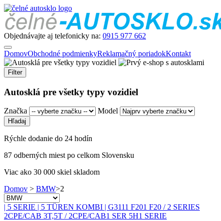
Objednávajte aj telefonicky na:
0915 977 662
Domov
Obchodné podmienky
Reklamačný poriadok
Kontakt
Filter
Autosklá pre všetky typy vozidiel
Značka
Model
Rýchle dodanie do 24 hodín
87 odberných miest po celkom Slovensku
Viac ako 30 000 skiel skladom
Domov
>
BMW
>
2
| 5 SERIE | 5 TÜREN KOMBI | G31
1
1 F20
1 F20 / 2 SERIES
2CPE/CAB 3T,5T / 2CPE/CAB
1 SER 5H
1 SERIE