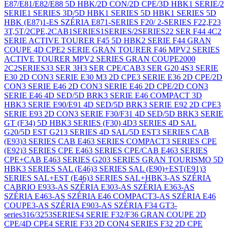
E87/E81/E82/E88 5D HBK/2D CON/2D CPE/3D HBK
1 SERIE/2
SERIE
1 SERIES 3D/5D HBK
1 SERIES 5D HBK
1 SERIES 5D
HBK (E87)
1-ES SZÉRIA E87
1-SERIES F20/ 2-SERIES F22,F23
3T,5T/2CPE,2CAB
1SERIES
1SERIES/2SERIES
2
2 SER F44 4C
2
SERIE ACTIVE TOURER F45 5D HBK
2 SERIE F44 GRAN
COUPE 4D CPE
2 SERIE GRAN TOURER F46 MPV
2 SERIES
ACTIVE TOURER MPV
2 SERIES GRAN COUPE
2000
2C
2SERIES
3
3 SER 3H
3 SER CPE/CAB
3 SER G20 4S
3 SERIE
E30 2D CON
3 SERIE E30 M3 2D CPE
3 SERIE E36 2D CPE/2D
CON
3 SERIE E46 2D CON
3 SERIE E46 2D CPE/2D CON
3
SERIE E46 4D SED/5D BRK
3 SERIE E46 COMPACT 3D
HBK
3 SERIE E90/E91 4D SED/5D BRK
3 SERIE E92 2D CPE
3
SERIE E93 2D CON
3 SERIE F30/F31 4D SED/5D BRK
3 SERIE
GT (F34) 5D HBK
3 SERIES (F30) 4D
3 SERIES 4D SAL
G20/5D EST G21
3 SERIES 4D SAL/5D EST
3 SERIES CAB
(E93)
3 SERIES CAB E46
3 SERIES COMPACT
3 SERIES CPE
(E92)
3 SERIES CPE E46
3 SERIES CPE/CAB E46
3 SERIES
CPE+CAB E46
3 SERIES G20
3 SERIES GRAN TOURISMO 5D
HBK
3 SERIES SAL (E46)
3 SERIES SAL (E90)+EST(E91)
3
SERIES SAL+EST (E46)
3 SERIES SAL+HBK
3-AS SZÉRIA
CABRIO E93
3-AS SZÉRIA E30
3-AS SZÉRIA E36
3-AS
SZÉRIA E46
3-AS SZÉRIA E46 COMPACT
3-AS SZÉRIA E46
COUPE
3-AS SZÉRIA E90
3-AS SZÉRIA F34 GT
3-
series
316/325
3SERIES
4 SERIE F32/F36 GRAN COUPE 2D
CPE/4D CPE
4 SERIE F33 2D CON
4 SERIES F32 2D CPE