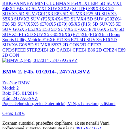
BRK/VAN
NEW MINI CLUBMAN F54
X1
X1 E84 5D SUV
X1
F48
X1 F48 5D SUV
X1 SUV
X2
X2 (XCITE) F39
X3
X3 5D
SUV
X3 5D SUV (G01)
X3 E83 5D SUV
X3 F25 5D SUV
X3
S5
X3 SUV
X3 SUV (F25)
X4
X4 5D SUV
X4 5D SUV (G02)
X4
F26 5D SUV
X5
X5 (E70)
X5 (E70) 05/
X5 (F15) 5D SUV
X5 5D
SUV G05
X5 E53
X5 E53 5D SUV
X5 E70
X5 E70 05/
X5 E70 5D
SUV
X5 F15 5D SUV
X5 G05
X6
X6 (E71)
X6 (F16)
X6 5 Doors
Sports Utility Vehicle F16
X6 E71
X6 E71 5D SUV
X6 F16 5D
SUV
X6 G06 5D SUV
X6 S5
Z3 2D CON/2D CPE
Z3
CPE/SPEEDSTER
Z4
Z4 2D CAB
Z4 CPE
Z4 E86 2D CPE
Z4 E89
2D CON
BMW 2, F45, 01/2014-, 2477AGSVZ
Značka: BMW
Model: 2
Rok: F45, 01/2014-
Kód: 2477AGSVZ
Popis: čelné sklo, zelené atermické, VIN, s bausetom, s lištami
Cena: 128 €
Zoznam autoskiel priebežne dopĺňame, ak ste nenašli Vami
požadované autosklo, kontakujte nás na
0915 977 662
.