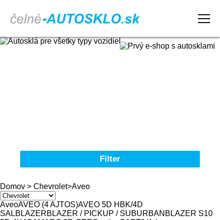
Domov
Obchodné podmienky
Reklamačný poriadok
Kontakt
Filter
Autosklá pre všetky typy vozidiel
Domov
>
Chevrolet
>
Aveo
Značka
Aveo
AVEO (4 AJTOS)
AVEO 5D HBK/4D
SAL
BLAZER
BLAZER / PICKUP / SUBURBAN
BLAZER S10