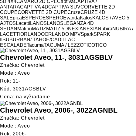
Model
5D 4X4
CAMARO 2D CPE
Captiva
CAPTIVA /
ANTARA
CAPTIVA 4D
CAPTIVA SUV
CORVETTE 2D
COUPE
CORVETTE 2D CUPE
Cruze
CRUZE 4D
SAL
Epica
ESPERO
ESPERO
Evanda
Kalos
KALOS / AVEO 5
AJTOS
Lacetti
LANOS
LANOS
LEGANZA 4D
SEDAN
Malibu
MATIZ
MATIZ 5D
NEXIA
NEXIA
Nubira
NUBIRA /
LACETTI
ORLANDO
ORLANDO MPV
Spark
SPARK
II
SUBURBAN/ TAHOE/CADILLAC
ESCALADE
Tacuma
TACUMA / LEZZO
TICO
TICO
Chevrolet Aveo, 11-, 3031AGSBLV
Značka: Chevrolet
Model: Aveo
Rok: 11-
Kód: 3031AGSBLV
Cena: na vyžiadanie
Chevrolet Aveo, 2006-, 3022AGNBL
Značka: Chevrolet
Model: Aveo
Rok: 2006-