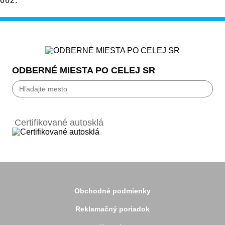
662
.
ODBERNÉ MIESTA PO CELEJ SR
Bánovce nad Bebravou
Banská Bystrica
Certifikované autosklá
Bardejov
Beluša
Bratislava
Bytča
Čadca
Detva
Detva
Obchodné podmienky
Dolný Kubín
Dubnica
Reklamačný poriadok
Dunajská Streda
Galanta