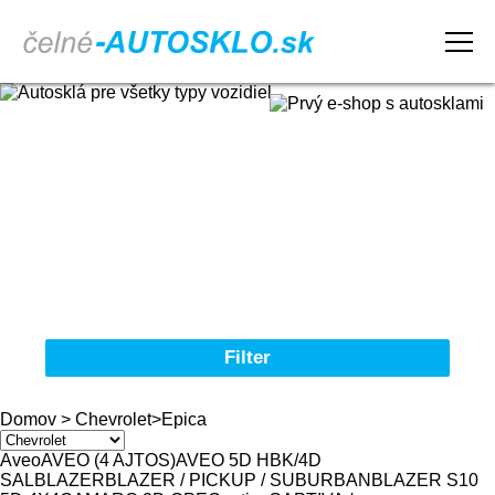
Domov
Obchodné podmienky
Reklamačný poriadok
Kontakt
Filter
Autosklá pre všetky typy vozidiel
Domov
>
Chevrolet
>
Epica
Značka
Aveo
AVEO (4 AJTOS)
AVEO 5D HBK/4D
SAL
BLAZER
BLAZER / PICKUP / SUBURBAN
BLAZER S10