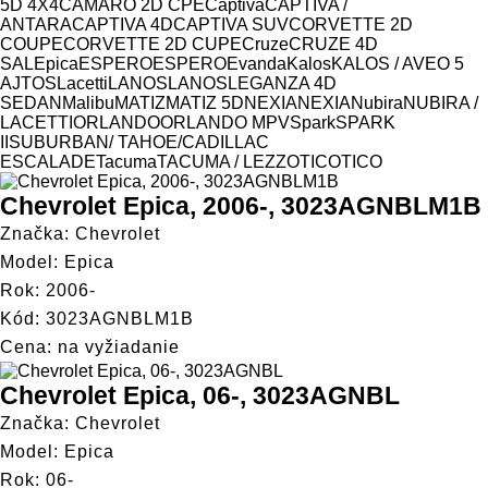
Model
5D 4X4
CAMARO 2D CPE
Captiva
CAPTIVA /
ANTARA
CAPTIVA 4D
CAPTIVA SUV
CORVETTE 2D
COUPE
CORVETTE 2D CUPE
Cruze
CRUZE 4D
SAL
Epica
ESPERO
ESPERO
Evanda
Kalos
KALOS / AVEO 5
AJTOS
Lacetti
LANOS
LANOS
LEGANZA 4D
SEDAN
Malibu
MATIZ
MATIZ 5D
NEXIA
NEXIA
Nubira
NUBIRA /
LACETTI
ORLANDO
ORLANDO MPV
Spark
SPARK
II
SUBURBAN/ TAHOE/CADILLAC
ESCALADE
Tacuma
TACUMA / LEZZO
TICO
TICO
Chevrolet Epica, 2006-, 3023AGNBLM1B
Značka: Chevrolet
Model: Epica
Rok: 2006-
Kód: 3023AGNBLM1B
Cena: na vyžiadanie
Chevrolet Epica, 06-, 3023AGNBL
Značka: Chevrolet
Model: Epica
Rok: 06-