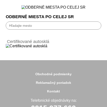
ODBERNÉ MIESTA PO CELEJ SR
Bánovce nad Bebravou
Banská Bystrica
Certifikované autosklá
Bardejov
Beluša
Bratislava
Bytča
Čadca
Detva
Detva
Obchodné podmienky
Dolný Kubín
Dubnica
Reklamačný poriadok
Dunajská Streda
Galanta
Kontakt
Handlová
Hanušovce
Telefonické objednávky na:
Hlohovec
Holíč