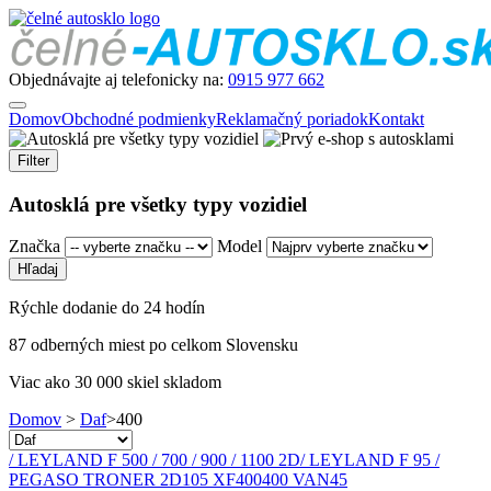
Objednávajte aj telefonicky na:
0915 977 662
Domov
Obchodné podmienky
Reklamačný poriadok
Kontakt
Filter
Autosklá pre všetky typy vozidiel
Značka
Model
Rýchle dodanie do 24 hodín
87 odberných miest po celkom Slovensku
Viac ako 30 000 skiel skladom
Domov
>
Daf
>
400
/ LEYLAND F 500 / 700 / 900 / 1100 2D
/ LEYLAND F 95 /
PEGASO TRONER 2D
105 XF
400
400 VAN
45