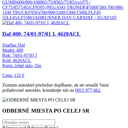
GUMIS
600/800/1000
65/75/85
65/75/85/cs/cf
75 /
CF
75/85
75/85/CF
95
95 (PEGASO TRONER)
F500
F500-700-900-
1100 TRUCK
F95
Fa700/900/1100/1300/1500
LF
LF45
55
LF45/LF55
ROADRUNNER DAY CAB
Xf
XF / XG
XF105
Daf 400, 74/01-97/01 I, 4620ACL
Značka: Daf
Model: 400
Rok: 74/01-97/01 I
Kód: 4620ACL
Popis: čelné sklo, číre
Cena: 132 €
Zoznam autoskiel priebežne dopĺňame, ak ste nenašli Vami
požadované autosklo, kontakujte nás na
0915 977 662
.
ODBERNÉ MIESTA PO CELEJ SR
Bánovce nad Bebravou
Banská