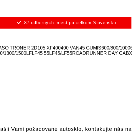
87 odberných miest po celkom Slovensku
EGASO TRONER 2D
105 XF
400
400 VAN
45 GUMIS
600/800/1000
0/1300/1500
LF
LF45 55
LF45/LF55
ROADRUNNER DAY CAB
X
ašli Vami požadované autosklo, kontakujte nás n