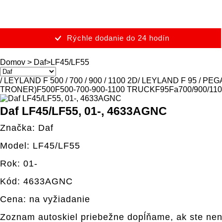
Rýchle dodanie do 24 hodín
Domov
>
Daf
>
LF45/LF55
/ LEYLAND F 500 / 700 / 900 / 1100 2D
/ LEYLAND F 95 / P
TRONER)
F500
F500-700-900-1100 TRUCK
F95
Fa700/900/110
Daf LF45/LF55, 01-, 4633AGNC
Značka: Daf
Model: LF45/LF55
Rok: 01-
Kód: 4633AGNC
Cena: na vyžiadanie
Zoznam autoskiel priebežne dopĺňame, ak ste nen