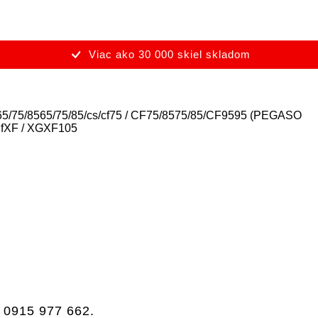
Viac ako 30 000 skiel skladom
65/75/85
65/75/85/cs/cf
75 / CF
75/85
75/85/CF
95
95 (PEGASO
f
XF / XG
XF105
a
0915 977 662
.