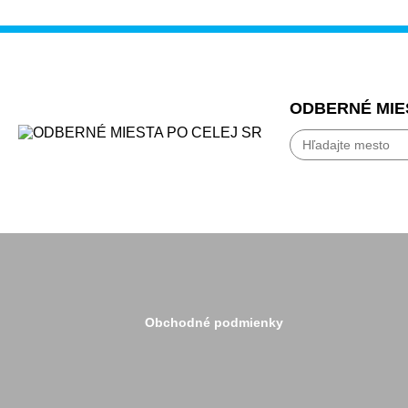
ODBERNÉ MIE
Bánovce nad Beb
Banská Bystrica
Bardejov
Beluša
Bratislava
Bytča
Čadca
Detva
Detva
Obchodné podmienky
Dolný Kubín
Dubnica
Dunajská Streda
Galanta
Handlová