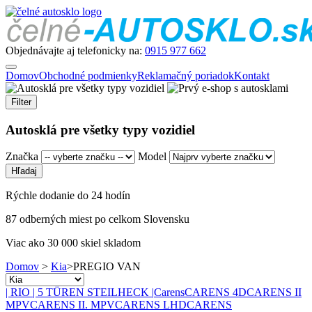
Objednávajte aj telefonicky na:
0915 977 662
Domov
Obchodné podmienky
Reklamačný poriadok
Kontakt
Filter
Autosklá pre všetky typy vozidiel
Značka
Model
Rýchle dodanie do 24 hodín
87 odberných miest po celkom Slovensku
Viac ako 30 000 skiel skladom
Domov
>
Kia
>
PREGIO VAN
| RIO | 5 TÜREN STEILHECK |
Carens
CARENS 4D
CARENS II
MPV
CARENS II. MPV
CARENS LHD
CARENS