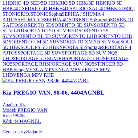
LHD
RIO 4D SED/5D HBK
RIO 5D HBK/3D HBK
RIO 5D
HBK/4D SED
RIO 5D HBK+4D SAL
RIO SAL 4D/HBK 5D
RIO,
STONIC
RIO/STONIC
Sephia
SEPHIA / SHUMA 4
AJTOS
SHUMA 5D/SEPHIA 4D
SORENT S5
Sorento
SORENTO
5 AJTOS
SORENTO 5D
SORENTO 5D SUV
SORENTO 5D
SUV LHD
SORENTO 5D SUV RHD
SORENTO 5S
SUV
SORENTO BL 5D SUV
SORENTO LHD
SORENTO LHD
5D
SORENTO UM 5D SUV
SORENTO XM 5D SUV
Soul
SOUL
5D HBK
SOUL PS 5D HBK
SPORTA S5
Sportage
SPORTAGE 4
AJTOS
SPORTAGE 5D SUV
SPORTAGE 5D SUV NQ5
LHD
SPORTAGE 5D SUV/RH
SPORTAGE LHD
SPORTAGE
NQ5
SPORTAGE RH
SPORTAGE SUV NQ5
STINGER 5D
HBK
Venga
VENGA MP
VENGA MPV
VENGA MPV
LHD
VENGA MPV RHD
Kia PREGIO VAN, 98-06, 4404AGNBL
Značka: Kia
Model: PREGIO VAN
Rok: 98-06
Kód: 4404AGNBL
Cena: na vyžiadanie