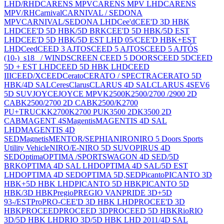
LHD/RHD
CARENS MPV
CARENS MPV LHD
CARENS
MPV/RH
Carnival
CARNIVAL / SEDONA
MPV
CARNIVAL/SEDONA LHD
Cee'd
CEE'D 3D HBK
LHD
CEE'D 5D HBK/5D BRK
CEE'D 5D HBK/5D EST
LHD
CEE'D 5D HBK/5D EST LHD 05/
CEE'D HBK+EST
LHD
Ceed
CEED 3 AJTOS
CEED 5 AJTOS
CEED 5 AJTÓS
(10-)_s18_ / WINDSCREEN CEED 5 DOORS
CEED 5D
CEED
5D + EST LHD
CEED 5D HBK LHD
CEED
III
CEED/XCEED
Cerato
CERATO / SPECTRA
CERATO 5D
HBK/4D SAL
Ceres
Clarus
CLARUS 4D SAL
CLARUS 4S
EV6
5D SUV
JOYCE
JOYCE MPV
K2500
K2500/2700 /2900 2D
CAB
K2500/2700 2D CAB
K2500/K2700
PU+TRUCK
K2700
K2700 PU
K3500 2D
K3500 2D
CAB
MAGENT 4S
Magentis
MAGENTIS 4D SAL
LHD
MAGENTIS 4D
SED
Magnetis
MENTOR/SEPHIA
NIRO
NIRO 5 Doors Sports
Utility Vehicle
NIRO/E-NIRO 5D SUV
OPIRUS 4D
SED
Optima
OPTIMA /SPORTSWAGON 4D SED/5D
BRK
OPTIMA 4D SAL LHD
OPTIMA 4D SAL/5D EST
LHD
OPTIMA 4D SED
OPTIMA 5D,SED
Picanto
PICANTO 3D
HBK+5D HBK LHD
PICANTO 5D HBK
PICANTO 5D
HBK/3D HBK
Pregio
PREGIO VAN
PRIDE 3D+5D
93-/EST
Pro
PRO-CEE'D 3D HBK LHD
PROCEE'D 3D
HBK
PROCEED
PROCEED 3D
PROCEED 5D HBK
Rio
RIO
3D/5D HBK LHD
RIO 3D/5D HBK LHD 2011/4D SAL