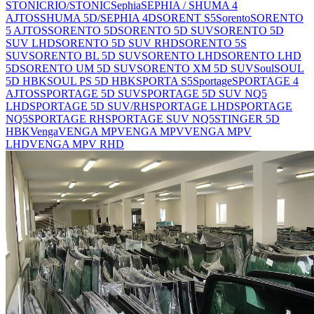
STONIC
RIO/STONIC
Sephia
SEPHIA / SHUMA 4
AJTOS
SHUMA 5D/SEPHIA 4D
SORENT S5
Sorento
SORENTO
5 AJTOS
SORENTO 5D
SORENTO 5D SUV
SORENTO 5D
SUV LHD
SORENTO 5D SUV RHD
SORENTO 5S
SUV
SORENTO BL 5D SUV
SORENTO LHD
SORENTO LHD
5D
SORENTO UM 5D SUV
SORENTO XM 5D SUV
Soul
SOUL
5D HBK
SOUL PS 5D HBK
SPORTA S5
Sportage
SPORTAGE 4
AJTOS
SPORTAGE 5D SUV
SPORTAGE 5D SUV NQ5
LHD
SPORTAGE 5D SUV/RH
SPORTAGE LHD
SPORTAGE
NQ5
SPORTAGE RH
SPORTAGE SUV NQ5
STINGER 5D
HBK
Venga
VENGA MP
VENGA MPV
VENGA MPV
LHD
VENGA MPV RHD