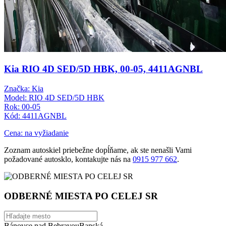
Kia RIO 4D SED/5D HBK, 00-05, 4411AGNBL
Značka: Kia
Model: RIO 4D SED/5D HBK
Rok: 00-05
Kód: 4411AGNBL
Cena: na vyžiadanie
Zoznam autoskiel priebežne dopĺňame, ak ste nenašli Vami
požadované autosklo, kontakujte nás na
0915 977 662
.
ODBERNÉ MIESTA PO CELEJ SR
Bánovce nad Bebravou
Banská