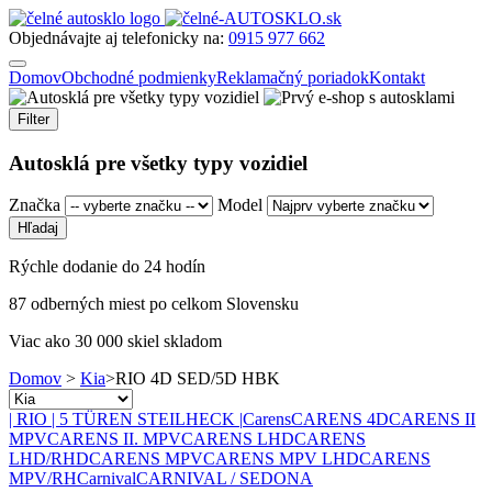
Objednávajte aj telefonicky na:
0915 977 662
Domov
Obchodné podmienky
Reklamačný poriadok
Kontakt
Filter
Autosklá pre všetky typy vozidiel
Značka
Model
Rýchle dodanie do 24 hodín
87 odberných miest po celkom Slovensku
Viac ako 30 000 skiel skladom
Domov
>
Kia
>
RIO 4D SED/5D HBK
| RIO | 5 TÜREN STEILHECK |
Carens
CARENS 4D
CARENS II
MPV
CARENS II. MPV
CARENS LHD
CARENS
LHD/RHD
CARENS MPV
CARENS MPV LHD
CARENS
MPV/RH
Carnival
CARNIVAL / SEDONA