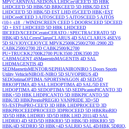
MPV
CARNIVAL/SEDONA LHD
Cee'd
CEE'D 3D HBK
LHD
CEE'D 5D HBK/5D BRK
CEE'D 5D HBK/5D EST
LHD
CEE'D 5D HBK/5D EST LHD 05/
CEE'D HBK+EST
LHD
Ceed
CEED 3 AJTOS
CEED 5 AJTOS
CEED 5 AJTÓS
(10-)_s18_ / WINDSCREEN CEED 5 DOORS
CEED 5D
CEED
5D + EST LHD
CEED 5D HBK LHD
CEED
III
CEED/XCEED
Cerato
CERATO / SPECTRA
CERATO 5D
HBK/4D SAL
Ceres
Clarus
CLARUS 4D SAL
CLARUS 4S
EV6
5D SUV
JOYCE
JOYCE MPV
K2500
K2500/2700 /2900 2D
CAB
K2500/2700 2D CAB
K2500/K2700
PU+TRUCK
K2700
K2700 PU
K3500 2D
K3500 2D
CAB
MAGENT 4S
Magentis
MAGENTIS 4D SAL
LHD
MAGENTIS 4D
SED
Magnetis
MENTOR/SEPHIA
NIRO
NIRO 5 Doors Sports
Utility Vehicle
NIRO/E-NIRO 5D SUV
OPIRUS 4D
SED
Optima
OPTIMA /SPORTSWAGON 4D SED/5D
BRK
OPTIMA 4D SAL LHD
OPTIMA 4D SAL/5D EST
LHD
OPTIMA 4D SED
OPTIMA 5D,SED
Picanto
PICANTO 3D
HBK+5D HBK LHD
PICANTO 5D HBK
PICANTO 5D
HBK/3D HBK
Pregio
PREGIO VAN
PRIDE 3D+5D
93-/EST
Pro
PRO-CEE'D 3D HBK LHD
PROCEE'D 3D
HBK
PROCEED
PROCEED 3D
PROCEED 5D HBK
Rio
RIO
3D/5D HBK LHD
RIO 3D/5D HBK LHD 2011/4D SAL
LHD
RIO 4D SED/5D HBK
RIO 5D HBK/3D HBK
RIO 5D
HBK/4D SED
RIO 5D HBK+4D SAL
RIO SAL 4D/HBK 5D
RIO,