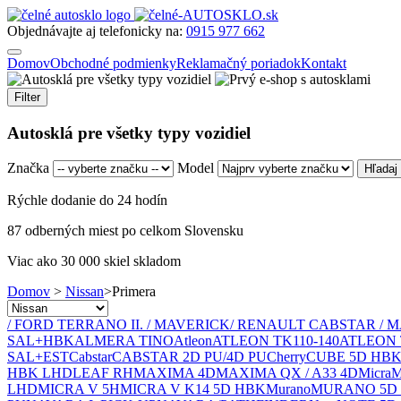
Objednávajte aj telefonicky na:
0915 977 662
Domov
Obchodné podmienky
Reklamačný poriadok
Kontakt
Filter
Autosklá pre všetky typy vozidiel
Značka
Model
Rýchle dodanie do 24 hodín
87 odberných miest po celkom Slovensku
Viac ako 30 000 skiel skladom
Domov
>
Nissan
>
Primera
/ FORD TERRANO II. / MAVERICK
/ RENAULT CABSTAR / 
SAL+HBK
ALMERA TINO
Atleon
ATLEON TK110-140
ATLEON 
SAL+EST
Cabstar
CABSTAR 2D PU/4D PU
Cherry
CUBE 5D HB
HBK LHD
LEAF RH
MAXIMA 4D
MAXIMA QX / A33 4D
Micra
M
LHD
MICRA V 5H
MICRA V K14 5D HBK
Murano
MURANO 5D