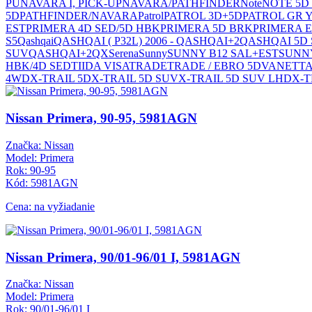
PU
NAVARA I, PICK-UP
NAVARA/PATHFINDER
Note
NOTE 5D
5D
PATHFINDER/NAVARA
Patrol
PATROL 3D+5D
PATROL GR Y
EST
PRIMERA 4D SED/5D HBK
PRIMERA 5D BRK
PRIMERA 
S5
Qashqai
QASHQAI ( P32L) 2006 - QASHQAI+2
QASHQAI 5D
SUV
QASHQAI+2
QX
Serena
Sunny
SUNNY B12 SAL+EST
SUNN
HBK/4D SED
TIIDA VISA
TRADE
TRADE / EBRO 5D
VANETTA
4WD
X-TRAIL 5D
X-TRAIL 5D SUV
X-TRAIL 5D SUV LHD
X-T
Nissan Primera, 90-95, 5981AGN
Značka: Nissan
Model: Primera
Rok: 90-95
Kód: 5981AGN
Cena: na vyžiadanie
Nissan Primera, 90/01-96/01 I, 5981AGN
Značka: Nissan
Model: Primera
Rok: 90/01-96/01 I