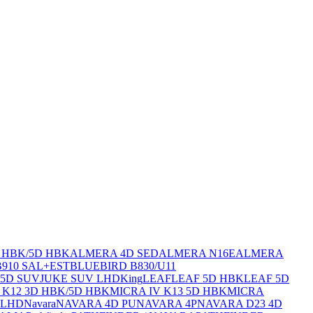
 HBK/5D HBK
ALMERA 4D SED
ALMERA N16E
ALMERA
B910 SAL+EST
BLUEBIRD B830/U11
 5D SUV
JUKE SUV LHD
King
LEAF
LEAF 5D HBK
LEAF 5D
I K12 3D HBK/5D HBK
MICRA IV K13 5D HBK
MICRA
 LHD
Navara
NAVARA 4D PU
NAVARA 4P
NAVARA D23 4D