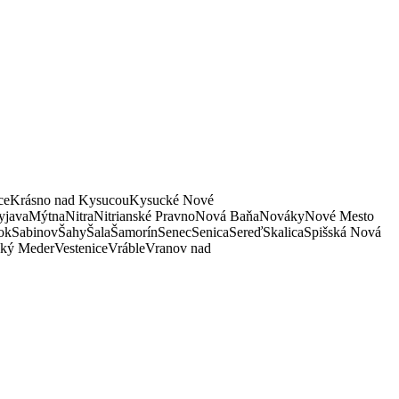
ce
Krásno nad Kysucou
Kysucké Nové
java
Mýtna
Nitra
Nitrianské Pravno
Nová Baňa
Nováky
Nové Mesto
ok
Sabinov
Šahy
Šala
Šamorín
Senec
Senica
Sereď
Skalica
Spišská Nová
ký Meder
Vestenice
Vráble
Vranov nad