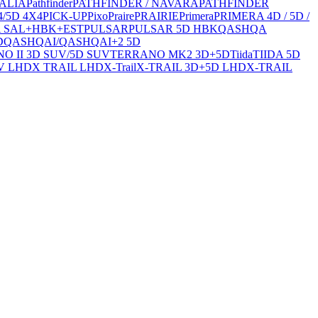
VALIA
Pathfinder
PATHFINDER / NAVARA
PATHFINDER
4/5D 4X4
PICK-UP
Pixo
Praire
PRAIRIE
Primera
PRIMERA 4D / 5D /
 SAL+HBK+EST
PULSAR
PULSAR 5D HBK
QASHQA
D
QASHQAI/QASHQAI+2 5D
O II 3D SUV/5D SUV
TERRANO MK2 3D+5D
Tiida
TIIDA 5D
V LHD
X TRAIL LHD
X-Trail
X-TRAIL 3D+5D LHD
X-TRAIL