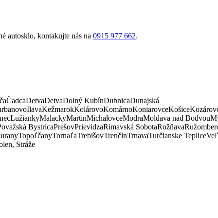
é autosklo, kontakujte nás na
0915 977 662
.
ča
Čadca
Detva
Detva
Dolný Kubín
Dubnica
Dunajská
rbanovo
Ilava
Kežmarok
Kolárovo
Komárno
Koniarovce
Košice
Kozárov
nec
Lužianky
Malacky
Martin
Michalovce
Modra
Moldava nad Bodvou
My
Považská Bystrica
Prešov
Prievidza
Rimavská Sobota
Rožňava
Ružomber
urany
Topoľčany
Tornaľa
Trebišov
Trenčin
Trnava
Turčianske Teplice
Veľ
len, Stráže