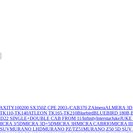
MAXITY
100
200 SX
350Z CPE 2003-/CAB
370 Z
Almera
ALMERA 3D
TK110-TK140
ATLEON TK165-TK210
Bluebird
BLUEBIRD 180B,
K
D22 SINGLE+DOUBLE CAB FROM 11/
Infinity
Interstar
Juke
JUKE
ICRA 3/5D
MICRA 3D+5D
MICRA 3H
MICRA CABRIO
MICRA II
 SUV
MURANO LHD
MURANO PZ/TZ51
MURANO Z50 5D SUV