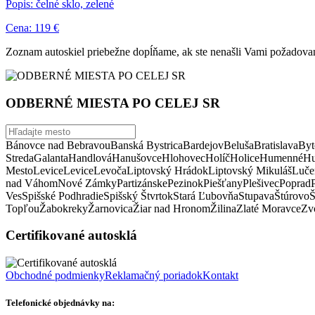
Popis: čelné sklo, zelené
Cena: 119 €
Zoznam autoskiel priebežne dopĺňame, ak ste nenašli Vami požadovan
ODBERNÉ MIESTA PO CELEJ SR
Bánovce nad Bebravou
Banská Bystrica
Bardejov
Beluša
Bratislava
Byt
Streda
Galanta
Handlová
Hanušovce
Hlohovec
Holíč
Holice
Humenné
Hu
Mesto
Levice
Levice
Levoča
Liptovský Hrádok
Liptovský Mikuláš
Luče
nad Váhom
Nové Zámky
Partizánske
Pezinok
Piešťany
Plešivec
Poprad
Ves
Spišské Podhradie
Spišský Štvrtok
Stará Ľubovňa
Stupava
Štúrovo
Š
Topľou
Žabokreky
Žarnovica
Žiar nad Hronom
Žilina
Zlaté Moravce
Zvo
Certifikované autosklá
Obchodné podmienky
Reklamačný poriadok
Kontakt
Telefonické objednávky na: