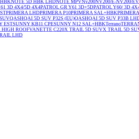
 HBK
NOTE 5D HBK LHD
NOTE MPV
Nv200
NV200/E-NV200/E
61 3D 4X4/5D 4X4
PATROL GR Y61 3D+5D
PATROL Y60/ 3D 4X
EST
PRIMERA LHD
PRIMERA P10
PRIMERA SAL+HBK
PRIMERA
 SUV
QASHQAI 5D SUV P32S (EU)
QASHQAI 5D SUV P33B LH
Y EST
SUNNY KB11 CPE
SUNNY N12 SAL+HBK
Terrano
TERRAN
 HIGH ROOF
VANETTE C220
X TRAIL 5D SUV
X TRAIL 5D SU
RAIL LHD