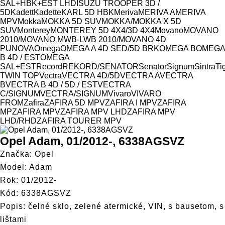
SAL+HBK+EST LHD
ISUZU TROOPER 3D /
5D
Kadett
Kadette
KARL 5D HBK
Meriva
MERIVA A
MERIVA
MPV
Mokka
MOKKA 5D SUV
MOKKA/MOKKA X 5D
SUV
Monterey
MONTEREY 5D 4X4/3D 4X4
Movano
MOVANO
2010/MOVANO MWB-LWB 2010/MOVANO 4D
PU
NOVA
Omega
OMEGA A 4D SED/5D BRK
OMEGA B
OMEGA
B 4D / EST
OMEGA
SAL+EST
Record
REKORD/SENATOR
Senator
Signum
Sintra
Ti
TWIN TOP
Vectra
VECTRA 4D/5D
VECTRA A
VECTRA
B
VECTRA B 4D / 5D / EST
VECTRA
C/SIGNUM
VECTRA/SIGNUM
Vivaro
VIVARO
FROM
Zafira
ZAFIRA 5D MPV
ZAFIRA I MPV
ZAFIRA
MP
ZAFIRA MPV
ZAFIRA MPV LHD
ZAFIRA MPV
LHD/RHD
ZAFIRA TOURER MPV
Opel Adam, 01/2012-, 6338AGSVZ
Značka: Opel
Model: Adam
Rok: 01/2012-
Kód: 6338AGSVZ
Popis: čelné sklo, zelené atermické, VIN, s bausetom, s
lištami