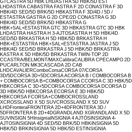
Model
GTC
ASTRA 5D HBK LHD
ASTRA 5D HBK/5D EST
LHD
ASTRA CAB
ASTRA F
ASTRA F 2D CON
ASTRA F 3D
HBK/4D SED/5D BRK/5D HBK
ASTRA F 3D/4D / 5D /
EST
ASTRA G
ASTRA G 2D CPE/2D CON
ASTRA G 3D
HBK/4D SED/5D BRK/5D HBK
ASTRA G
HBK+SAL+EST
ASTRA GTC 3D HBK
ASTRA GTC 3D HBK
LHD
ASTRA H
ASTRA H 3-AJTOS
ASTRA H 5D HBK/4D
SED/5D BRK
ASTRA H 5D HBK/5D BRK
ASTRA H
HBK+EST
ASTRA HBK+SAL+EST
ASTRA J
ASTRA J 5D
HBK/4D SED/5D BRK
ASTRA J 5D HBK/5D BRK
ASTRA
K
ASTRA K 5D HBK/5D BRK
ASTRA TWIN-TOP 2D
CC
ASTRA/BELMONT/MAX
Calibra
CALIBRA CPE
CAMPO 2D
PU
CARLTON MK3
CASCADA 2D CAB
LHD
CAVALIER
Combo
Corsa
CORSA 07/
CORSA
3D/5D
CORSA 3D+5D
CORSA A
CORSA B / COMBO
CORSA B
+ COMBO
CORSA B+COMBO
CORSA C
CORSA C 3D HBK/5D
HBK
CORSA C 3D+5D
CORSA COMBO
CORSA D
CORSA D
3D HBK/5D HBK
CORSA E
CORSA E 3D HBK/5D
HBK
CORSA F
CORSA+COMBO
CROSSLAND
X
CROSSLAND X 5D SUV
CROSSLAND X 5D SUV
LHD
Frontera
FRONTERA 2D+4D
FRONTERA 3D /
5D
FRONTERA B 2D+4D
GRANDLAND X
GRANDLAND X 5D
SUV
INSIGN 5H
Insignia
INSIGNIA 4 AJTÓS
INSIGNIA 4-
AJTOS
INSIGNIA 4D SED/5D BRK/5D HBK
INSIGNIA 5D
HBK/5D BRK
INSIGNIA 5D HBK/5D EST
INSIGNIA