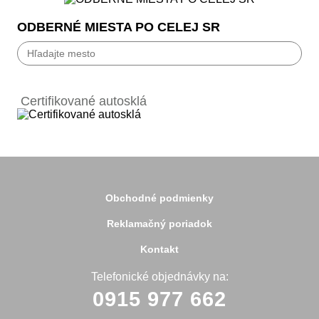
ODBERNÉ MIESTA PO CELEJ SR
Bánovce nad Bebravou
Banská Bystrica
Certifikované autosklá
Bardejov
Beluša
Bratislava
Bytča
Čadca
Detva
Detva
Obchodné podmienky
Dolný Kubín
Dubnica
Reklamačný poriadok
Dunajská Streda
Galanta
Kontakt
Handlová
Hanušovce
Telefonické objednávky na:
Hlohovec
0915 977 662
Holíč
Holice