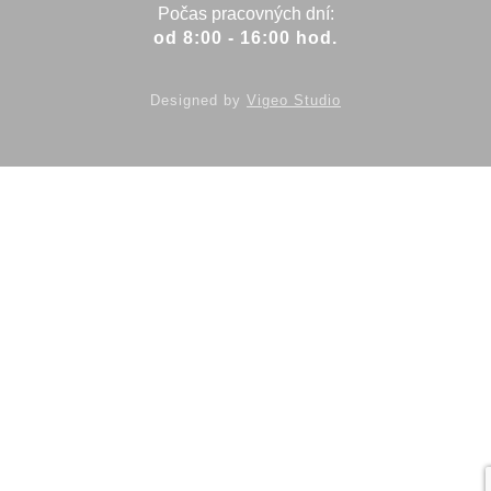
Humenné
Počas pracovných dní:
Hurbanovo
od 8:00 - 16:00 hod.
Ilava
Kežmarok
Kolárovo
Designed by
Vigeo Studio
Komárno
Koniarovce
Košice
Kozárovce
Krásno nad Kysucou
Kysucké Nové Mesto
Levice
Levice
Levoča
Liptovský Hrádok
Liptovský Mikuláš
Lučenec
Lužianky
Malacky
Martin
Michalovce
Modra
Moldava nad Bodvou
Myjava