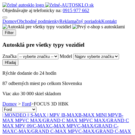
Objednávajte aj telefonicky na:
0915 977 662
Domov
Obchodné podmienky
Reklamačný poriadok
Kontakt
Filter
Autosklá pre všetky typy vozidiel
Značka
Model
Rýchle dodanie do 24 hodín
87 odberných miest po celkom Slovensku
Viac ako 30 000 skiel skladom
Domov
>
Ford
>
FOCUS 3D HBK
| MONDEO |
| S-MAX | MPV |
B-MAX
B-MAX MINI MPV
B-
MAX MPV
C MAX/GRAND C MAX MPV
C MAX/GRAND C
MAX MPV 09/
C-MAX
C-MAX MPV
C-MAX/GRAND C-
MAX
C-MAX/GRAND C-MAX MPV
C-MAX/GRAND C-MAX