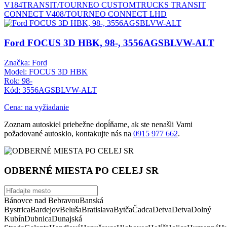
V184
TRANSIT/TOURNEO CUSTOM
TRUCKS TRANSIT
CONNECT V408/TOURNEO CONNECT LHD
Ford FOCUS 3D HBK, 98-, 3556AGSBLVW-ALT
Značka: Ford
Model: FOCUS 3D HBK
Rok: 98-
Kód: 3556AGSBLVW-ALT
Cena: na vyžiadanie
Zoznam autoskiel priebežne dopĺňame, ak ste nenašli Vami
požadované autosklo, kontakujte nás na
0915 977 662
.
ODBERNÉ MIESTA PO CELEJ SR
Bánovce nad Bebravou
Banská
Bystrica
Bardejov
Beluša
Bratislava
Bytča
Čadca
Detva
Detva
Dolný
Kubín
Dubnica
Dunajská