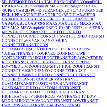
5D+EST
MONDEO SAL+HBK+BRK
MONDEO V
Orion
PICK-
UP II RANGER
Probe
Puma
PUMA 2D CPE
Ranger
RANGER
/SUPER CAB 2D PU/4D PU
RANGER 2D PU/4D PU
RANGER
PICK-UP
RANGER PU
RANGER PU (REGULAR/SUPER
CAB/DOUBLE CAB)
RANGER PU (REGULAR/SUPER
CAB/DOUBLE CAB) 09/
S MAX
S MAX LHD
S-MAX
S-MAX
MP
S-MAX MPV
Scorpio
SCORPIO 4D / 5D / EST
Sierra
SIERRA
MK2
STREET KA
Streetka
TOURNEO
TOURNEO
CONNECT
TOURNEO CONNECT SWB
TOURNEO TRANSIT
CONNECT /LWB VAN
TRANS/TOURN
CONNECT
TRANS/TOURN
CUSTOM
TRANSCONTINENTAL,H SERIES
TRANSI
VA
Transit
TRANSIT / TOURNEO CONNECT /LWB
VAN
TRANSIT 2D HIGH ROOF
TRANSIT 2D LOW/MEDIUM
ROOF
TRANSIT 2D/4D HIGH ROOF
TRANSIT 2D/4D
LOW/MEDIUM ROOF
TRANSIT 2T HIGH ROOF
TRANSIT
CONNECT V408/TOURNEO CONNECT
TRANSIT
CONNECT V408/TOURNEO CONNECT LHD
TRANSIT
COURIER
TRANSIT COURIER VAN
TRANSIT
CUSTOM
TRANSIT CUSTOM /LWB VAN
TRANSIT
CUSTOM/TOURNEO CUSTOM LHD
TRANSIT
CUSTOM/TOURNEO CUSTOM LHD/RHD
TRANSIT
HIGH
TRANSIT IV HIGH ROOF VAN
TRANSIT IV LOW
MEDIUM ROOF/IV VAN/4D PU
TRANSIT LOW
TRANSIT
LWB +MWB V184
TRANSIT MAGAS
TRANSIT