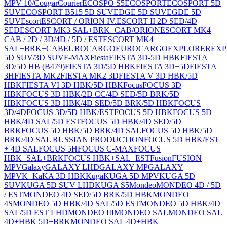
MPV 10/
Cougar
Courier
ECOSPO S5
ECOSPORT
ECOSPORT 5D
SUV
ECOSPORT B515 5D SUV
EDGE 5D SUV
EGDE 5D
SUV
Escort
ESCORT / ORION IV.
ESCORT II 2D SED/4D
SED
ESCORT MK3 SAL+BRK+CAB/ORION
ESCORT MK4
CAB / 2D / 3D/4D / 5D / EST
ESCORT MK4
SAL+BRK+CAB
EUROCARGO
EUROCARGO
EXPLORER
EXP
5D SUV/3D SUV
F-MAX
Fiesta
FIESTA 3D-5D HBK
FIESTA
3D/5D HB (B479)
FIESTA 3D/5D HBK
FIESTA 3D+5D
FIESTA
3H
FIESTA MK2
FIESTA MK2 3D
FIESTA V 3D HBK/5D
HBK
FIESTA VI 3D HBK/5D HBK
Focus
FOCUS 3D
HBK
FOCUS 3D HBK/2D CC/4D SED/5D BRK/5D
HBK
FOCUS 3D HBK/4D SED/5D BRK/5D HBK
FOCUS
3D/4D
FOCUS 3D/5D HBK/EST
FOCUS 5D HBK
FOCUS 5D
HBK/4D SAL/5D EST
FOCUS 5D HBK/4D SED/5D
BRK
FOCUS 5D HBK/5D BRK/4D SAL
FOCUS 5D HBK/5D
BRK/4D SAL RUSSIAN PRODUCTION
FOCUS 5D HBK/EST
+ 4D SAL
FOCUS 5H
FOCUS C-MAX
FOCUS
HBK+SAL+BRK
FOCUS HBK+SAL+EST
Fusion
FUSION
MPV
Galaxy
GALAXY LHD
GALAXY MP
GALAXY
MPV
K+
Ka
KA 3D HBK
Kuga
KUGA 5D MPV
KUGA 5D
SUV
KUGA 5D SUV LHD
KUGA S5
Mondeo
MONDEO 4D / 5D
/ EST
MONDEO 4D SED/5D BRK/5D HBK
MONDEO
4S
MONDEO 5D HBK/4D SAL/5D EST
MONDEO 5D HBK/4D
SAL/5D EST LHD
MONDEO III
MONDEO SAL
MONDEO SAL
4D+HBK 5D+BRK
MONDEO SAL 4D+HBK