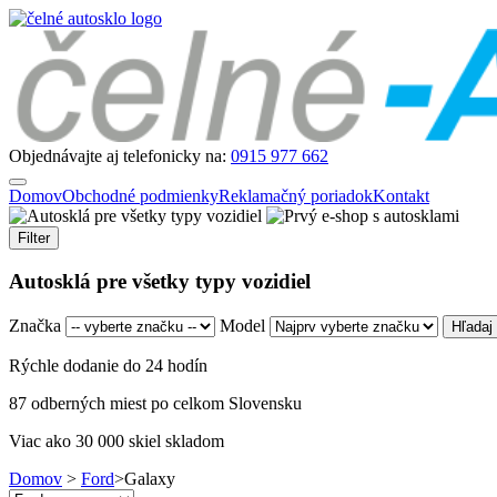
Objednávajte aj telefonicky na:
0915 977 662
Domov
Obchodné podmienky
Reklamačný poriadok
Kontakt
Filter
Autosklá pre všetky typy vozidiel
Značka
Model
Rýchle dodanie do 24 hodín
87 odberných miest po celkom Slovensku
Viac ako 30 000 skiel skladom
Domov
>
Ford
>
Galaxy