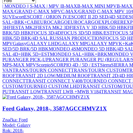
| MONDEO |
| S-MAX | MPV |
B-MAX
B-MAX MINI MPV
B-MAX
MAX/GRAND C-MAX MPV
C-MAX/GRAND C-MAX MPV 10/
SUV
Escort
ESCORT / ORION IV.
ESCORT II 2D SED/4D SED
ES
SAL+BRK+CAB
EUROCARGO
EUROCARGO
EXPLORER
EXP
3H
FIESTA MK2
FIESTA MK2 3D
FIESTA V 3D HBK/5D HBK
FI
BRK/5D HBK
FOCUS 3D/4D
FOCUS 3D/5D HBK/EST
FOCUS 5
HBK/5D BRK/4D SAL RUSSIAN PRODUCTION
FOCUS 5D HB
MPV
Galaxy
GALAXY LHD
GALAXY MP
GALAXY MPV
K+
Ka
SED/5D BRK/5D HBK
MONDEO 4S
MONDEO 5D HBK/4D SAL
SAL 4D+HBK 5D+EST
MONDEO SAL+HBK+BRK
MONDEO 
PU
RANGER PICK-UP
RANGER PU
RANGER PU (REGULAR/
MP
S-MAX MPV
Scorpio
SCORPIO 4D / 5D / EST
Sierra
SIERRA 
VAN
TRANS/TOURN CONNECT
TRANS/TOURN CUSTOM
TR
ROOF
TRANSIT 2D LOW/MEDIUM ROOF
TRANSIT 2D/4D H
CONNECT
TRANSIT CONNECT V408/TOURNEO CONNECT
CUSTOM/TOURNEO CUSTOM LHD
TRANSIT CUSTOM/TO
PU
TRANSIT LOW
TRANSIT LWB +MWB V184
TRANSIT MA
Ford Galaxy, 2018-, 3587AGCCHMVZ1X
Značka: Ford
Model: Galaxy
Rok: 2018-