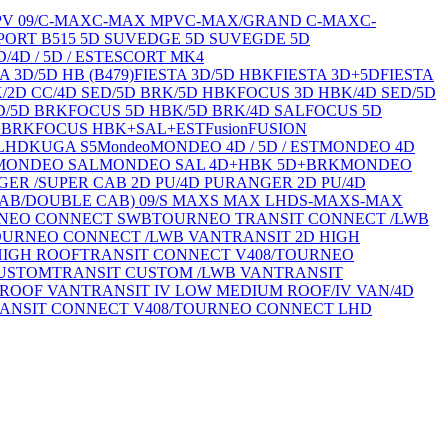
V 09/
C-MAX
C-MAX MPV
C-MAX/GRAND C-MAX
C-
ORT B515 5D SUV
EDGE 5D SUV
EGDE 5D
/4D / 5D / EST
ESCORT MK4
A 3D/5D HB (B479)
FIESTA 3D/5D HBK
FIESTA 3D+5D
FIESTA
/2D CC/4D SED/5D BRK/5D HBK
FOCUS 3D HBK/4D SED/5D
D/5D BRK
FOCUS 5D HBK/5D BRK/4D SAL
FOCUS 5D
+BRK
FOCUS HBK+SAL+EST
Fusion
FUSION
LHD
KUGA S5
Mondeo
MONDEO 4D / 5D / EST
MONDEO 4D
MONDEO SAL
MONDEO SAL 4D+HBK 5D+BRK
MONDEO
ER /SUPER CAB 2D PU/4D PU
RANGER 2D PU/4D
AB/DOUBLE CAB) 09/
S MAX
S MAX LHD
S-MAX
S-MAX
NEO CONNECT SWB
TOURNEO TRANSIT CONNECT /LWB
TOURNEO CONNECT /LWB VAN
TRANSIT 2D HIGH
HIGH ROOF
TRANSIT CONNECT V408/TOURNEO
CUSTOM
TRANSIT CUSTOM /LWB VAN
TRANSIT
 ROOF VAN
TRANSIT IV LOW MEDIUM ROOF/IV VAN/4D
ANSIT CONNECT V408/TOURNEO CONNECT LHD