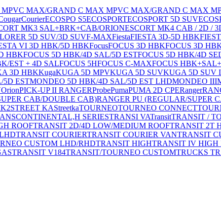
 MPV
C MAX/GRAND C MAX MPV
C MAX/GRAND C MAX MP
Cougar
Courier
ECOSPO S5
ECOSPORT
ECOSPORT 5D SUV
ECOSP
CORT MK3 SAL+BRK+CAB/ORION
ESCORT MK4 CAB / 2D / 3D
LORER 5D SUV/3D SUV
F-MAX
Fiesta
FIESTA 3D-5D HBK
FIEST
ESTA VI 3D HBK/5D HBK
Focus
FOCUS 3D HBK
FOCUS 3D HBK
D HBK
FOCUS 5D HBK/4D SAL/5D EST
FOCUS 5D HBK/4D SE
K/EST + 4D SAL
FOCUS 5H
FOCUS C-MAX
FOCUS HBK+SAL
KA 3D HBK
Kuga
KUGA 5D MPV
KUGA 5D SUV
KUGA 5D SUV 
/5D EST
MONDEO 5D HBK/4D SAL/5D EST LHD
MONDEO III
V
Orion
PICK-UP II RANGER
Probe
Puma
PUMA 2D CPE
Ranger
RANG
SUPER CAB/DOUBLE CAB)
RANGER PU (REGULAR/SUPER C
MK2
STREET KA
Streetka
TOURNEO
TOURNEO CONNECT
TOUR
ANSCONTINENTAL,H SERIES
TRANSI VA
Transit
TRANSIT / 
IGH ROOF
TRANSIT 2D/4D LOW/MEDIUM ROOF
TRANSIT 2T 
 LHD
TRANSIT COURIER
TRANSIT COURIER VAN
TRANSIT 
URNEO CUSTOM LHD/RHD
TRANSIT HIGH
TRANSIT IV HIGH
GAS
TRANSIT V184
TRANSIT/TOURNEO CUSTOM
TRUCKS TR