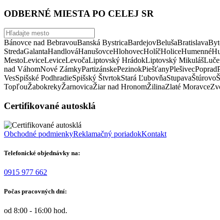
ODBERNÉ MIESTA PO CELEJ SR
Bánovce nad Bebravou
Banská Bystrica
Bardejov
Beluša
Bratislava
Byt
Streda
Galanta
Handlová
Hanušovce
Hlohovec
Holíč
Holice
Humenné
Hu
Mesto
Levice
Levice
Levoča
Liptovský Hrádok
Liptovský Mikuláš
Luče
nad Váhom
Nové Zámky
Partizánske
Pezinok
Piešťany
Plešivec
Poprad
Ves
Spišské Podhradie
Spišský Štvrtok
Stará Ľubovňa
Stupava
Štúrovo
Š
Topľou
Žabokreky
Žarnovica
Žiar nad Hronom
Žilina
Zlaté Moravce
Zvo
Certifikované autosklá
Obchodné podmienky
Reklamačný poriadok
Kontakt
Telefonické objednávky na:
0915 977 662
Počas pracovných dní:
od 8:00 - 16:00 hod.