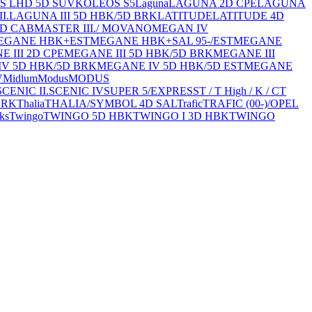
S LHD 5D SUV
KOLEOS S5
Laguna
LAGUNA 2D CPE
LAGUNA
I.
LAGUNA III 5D HBK/5D BRK
LATITUDE
LATITUDE 4D
4D CAB
MASTER III./ MOVANO
MEGAN IV
EGANE HBK+EST
MEGANE HBK+SAL 95-/EST
MEGANE
 III 2D CPE
MEGANE III 5D HBK/5D BRK
MEGANE III
V 5D HBK/5D BRK
MEGANE IV 5D HBK/5D EST
MEGANE
V
Midlum
Modus
MODUS
SCENIC II.
SCENIC IV
SUPER 5/EXPRESS
T / T High / K / C
T
BRK
Thalia
THALIA/SYMBOL 4D SAL
Trafic
TRAFIC (00-)/OPEL
ks
Twingo
TWINGO 5D HBK
TWINGO I 3D HBK
TWINGO