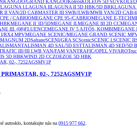
AN
KANGOO/GRAND KANGOO
Koleos
KOLEOS 5D SUV
KOLEO
/
LAGUNA I.
LAGUNA II
LAGUNA II 5D HBK/5D BRK
LAGUNA I
 II VAN/2D CAB
MASTER III SWB//LWB/MWB VAN/2D CAB/
PE / CABRIO
MEGANE CPE 95-/CABRIO
MEGANE E-TECH
M
 HBK
MEGANE II 3D/5D
MEGANE II.
MEGANE III 2D CC
MEGANE
E III. (08)FLUENCE
MEGANE IV 5 AJTÓS, KOMBI
MEGANE I
I/RX4 MPV
MEGANE SCENIC/MEGANE GRAND SCENIC MP
0 / MAGNUM 2D
Safrane
SCENI/GRA SC
Scenic
SCENIC I.
SCENIC II
ALISMAN
TALISMAN 4D SAL/5D EST
TALISMAN 4D SED/5D 
TRAFIC III//III LWB VAN/FAM VAN
TRAFIC/OPEL VIVARO
Truc
IS 5D HBK
WIND 2D CC
ZOE
ZOE 5D HBK
AN PRIMASTAR, 02-, 7252AGSMV1P
R
é autosklo, kontakujte nás na
0915 977 662
.