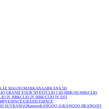
K
AE MAGNUM
ARKANA
ARKANA 5D
CLIO GRAND TOUR 5D EST
CLIO I 3D HBK/5D HBK
CLIO
LIO IV HBK
CLIO IV HBK/CLIO IV EST
 MPV
ESPACE/GRAND ESPACE
5D SUV
KANGO
Kangoo
KANGOO 11/
KANGOO II
KANGOO