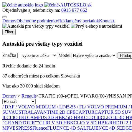
Objednávajte aj telefonicky na:
0915 977 662
Domov
Obchodné podmienky
Reklamačný poriadok
Kontakt
Filter
Autosklá pre všetky typy vozidiel
Značka
Model
Rýchle dodanie do 24 hodín
87 odberných miest po celkom Slovensku
Viac ako 30 000 skiel skladom
Domov
>
Renault
>
TRAFIC (00-)/OPEL VIVARO(00-)/NISSAN 
/ DAF / VOLVO MIDLUM / LF45-55 / FL
/ VOLVO PREMIUM / 
SUV
AUSTRAL
AVANTIME 2D CPE
CAPTUR
CAPTUR 5D SUV
II.
CLIO II/II CAMPUS 3D HBK/5D HBK
CLIO III
CLIO III 3D 
"GRANDTOUR""
CLIO V 5D HBK
CLIO V 5D HBK/RH
D
D [2.
MPV
ESPRESS
Fluence
FLUENCE 4D SAL
FLUENCE 4D SED
GD