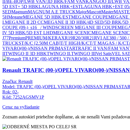
II/BE-BOP/LWB VAN/3D BRK/FAM VAN
KANGOO II/LWB V
5D EST+ 5D HBK
LAGUNA HBK+EST
LAGUNA HBK+EST 05
SED
Magnum
MAGNUM A.E TRUCK
Major
Mascott
Master
MASTER
5H
Megane
MEGANE 5D HBK/EST
MEGANE COUPE
MEGANE C
I.
MEGANE II 2D CC
MEGANE II 3D HBK/4D SED/5D BRK/5D
COUPE (09-)_s16_ / WINDSCREEN MEGANE III COUPE
MEGAN
IV 5D HBK/5D EST LHD
MEGANE SCENIC
MEGANE SCENIC 
J77
Premium
PREMIUM/KERAX
R19
R20/30
R21
RVI AE380 / 50
TRUCKS
T/K/C [2.50M CAB]
T/T HIGH/K/C
T/T MAGAS / K/C
T
VIVARO(00-)/NISSAN PRIMASTAR
TRAFIC II VAN/FAM VAN
II
TWINGO II 3D HBK
TWINGO II.
TWINGO III
Vel Satis
VEL SAT
Renault TRAFIC (00-)/OPEL VIVARO(00-)/NISS
Značka: Renault
Model: TRAFIC (00-)/OPEL VIVARO(00-)/NISSAN PRIMASTA
Rok: 02-
Kód: 7252AGSMV1P
Cena: na vyžiadanie
Zoznam autoskiel priebežne dopĺňame, ak ste nenašli Vami požadovan