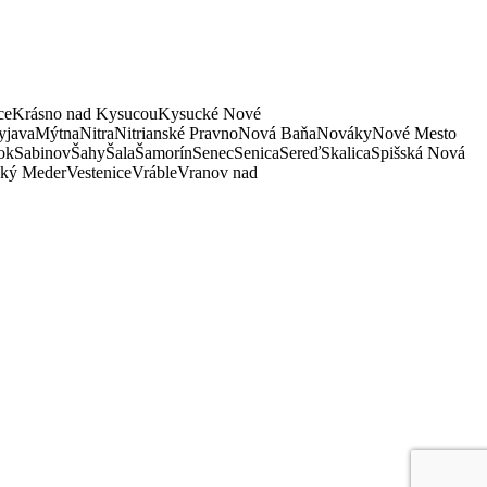
ce
Krásno nad Kysucou
Kysucké Nové
java
Mýtna
Nitra
Nitrianské Pravno
Nová Baňa
Nováky
Nové Mesto
ok
Sabinov
Šahy
Šala
Šamorín
Senec
Senica
Sereď
Skalica
Spišská Nová
ký Meder
Vestenice
Vráble
Vranov nad