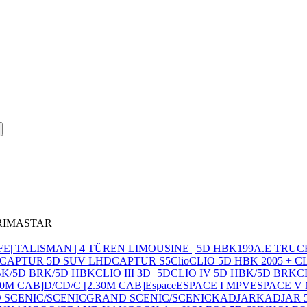
PRIMASTAR
FE
| TALISMAN | 4 TÜREN LIMOUSINE | 5D HBK
19
9
A.E TRUC
CAPTUR 5D SUV LHD
CAPTUR S5
Clio
CLIO 5D HBK 2005 + 
HBK/5D BRK/5D HBK
CLIO III 3D+5D
CLIO IV 5D HBK/5D BRK
C
10M CAB]
D/C
D/C [2.30M CAB]
Espace
ESPACE I MPV
ESPACE V
 SCENIC/SCENIC
GRAND SCENIC/SCENIC
KADJAR
KADJAR 