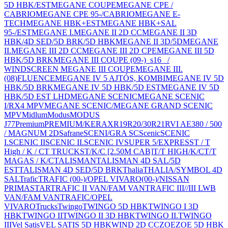
5D HBK/EST
MEGANE COUPE
MEGANE CPE /
CABRIO
MEGANE CPE 95-/CABRIO
MEGANE E-
TECH
MEGANE HBK+EST
MEGANE HBK+SAL
95-/EST
MEGANE I.
MEGANE II 2D CC
MEGANE II 3D
HBK/4D SED/5D BRK/5D HBK
MEGANE II 3D/5D
MEGANE
II.
MEGANE III 2D CC
MEGANE III 2D CPE
MEGANE III 5D
HBK/5D BRK
MEGANE III COUPE (09-)_s16_ /
WINDSCREEN MEGANE III COUPE
MEGANE III.
(08)FLUENCE
MEGANE IV 5 AJTÓS, KOMBI
MEGANE IV 5D
HBK/5D BRK
MEGANE IV 5D HBK/5D EST
MEGANE IV 5D
HBK/5D EST LHD
MEGANE SCENIC
MEGANE SCENIC
I/RX4 MPV
MEGANE SCENIC/MEGANE GRAND SCENIC
MPV
Midlum
Modus
MODUS
J77
Premium
PREMIUM/KERAX
R19
R20/30
R21
RVI AE380 / 500
/ MAGNUM 2D
Safrane
SCENI/GRA SC
Scenic
SCENIC
I.
SCENIC II
SCENIC II.
SCENIC IV
SUPER 5/EXPRESS
T / T
High / K / C
T TRUCKS
T/K/C [2.50M CAB]
T/T HIGH/K/C
T/T
MAGAS / K/C
TALISMAN
TALISMAN 4D SAL/5D
EST
TALISMAN 4D SED/5D BRK
Thalia
THALIA/SYMBOL 4D
SAL
Trafic
TRAFIC (00-)/OPEL VIVARO(00-)/NISSAN
PRIMASTAR
TRAFIC II VAN/FAM VAN
TRAFIC III//III LWB
VAN/FAM VAN
TRAFIC/OPEL
VIVARO
Trucks
Twingo
TWINGO 5D HBK
TWINGO I 3D
HBK
TWINGO II
TWINGO II 3D HBK
TWINGO II.
TWINGO
III
Vel Satis
VEL SATIS 5D HBK
WIND 2D CC
ZOE
ZOE 5D HBK