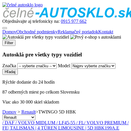
Objednávajte aj telefonicky na:
0915 977 662
Domov
Obchodné podmienky
Reklamačný poriadok
Kontakt
Filter
Autosklá pre všetky typy vozidiel
Značka
Model
Rýchle dodanie do 24 hodín
87 odberných miest po celkom Slovensku
Viac ako 30 000 skiel skladom
Domov
>
Renault
>
TWINGO 5D HBK
/ DAF / VOLVO MIDLUM / LF45-55 / FL
/ VOLVO PREMIUM /
FE
| TALISMAN | 4 TÜREN LIMOUSINE | 5D HBK
19
9
A.E