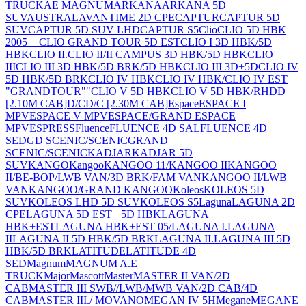
TRUCK
AE MAGNUM
ARKANA
ARKANA 5D
SUV
AUSTRAL
AVANTIME 2D CPE
CAPTUR
CAPTUR 5D
SUV
CAPTUR 5D SUV LHD
CAPTUR S5
Clio
CLIO 5D HBK
2005 + CLIO GRAND TOUR 5D EST
CLIO I 3D HBK/5D
HBK
CLIO II.
CLIO II/II CAMPUS 3D HBK/5D HBK
CLIO
III
CLIO III 3D HBK/5D BRK/5D HBK
CLIO III 3D+5D
CLIO IV
5D HBK/5D BRK
CLIO IV HBK
CLIO IV HBK/CLIO IV EST
"GRANDTOUR""
CLIO V 5D HBK
CLIO V 5D HBK/RH
D
D
[2.10M CAB]
D/C
D/C [2.30M CAB]
Espace
ESPACE I
MPV
ESPACE V MPV
ESPACE/GRAND ESPACE
MPV
ESPRESS
Fluence
FLUENCE 4D SAL
FLUENCE 4D
SED
GD SCENIC/SCENIC
GRAND
SCENIC/SCENIC
KADJAR
KADJAR 5D
SUV
KANGO
Kangoo
KANGOO 11/
KANGOO II
KANGOO
II/BE-BOP/LWB VAN/3D BRK/FAM VAN
KANGOO II/LWB
VAN
KANGOO/GRAND KANGOO
Koleos
KOLEOS 5D
SUV
KOLEOS LHD 5D SUV
KOLEOS S5
Laguna
LAGUNA 2D
CPE
LAGUNA 5D EST+ 5D HBK
LAGUNA
HBK+EST
LAGUNA HBK+EST 05/
LAGUNA I.
LAGUNA
II
LAGUNA II 5D HBK/5D BRK
LAGUNA II.
LAGUNA III 5D
HBK/5D BRK
LATITUDE
LATITUDE 4D
SED
Magnum
MAGNUM A.E
TRUCK
Major
Mascott
Master
MASTER II VAN/2D
CAB
MASTER III SWB//LWB/MWB VAN/2D CAB/4D
CAB
MASTER III./ MOVANO
MEGAN IV 5H
Megane
MEGANE