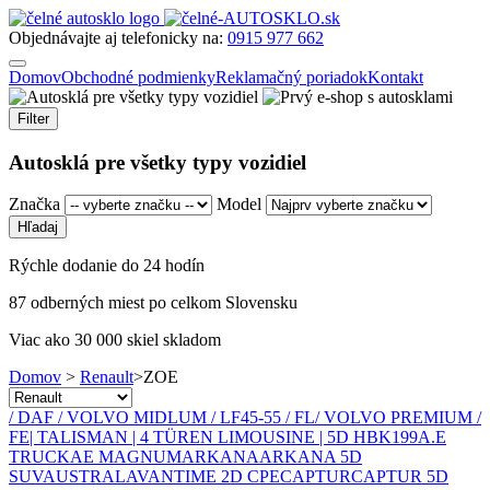
Objednávajte aj telefonicky na:
0915 977 662
Domov
Obchodné podmienky
Reklamačný poriadok
Kontakt
Filter
Autosklá pre všetky typy vozidiel
Značka
Model
Rýchle dodanie do 24 hodín
87 odberných miest po celkom Slovensku
Viac ako 30 000 skiel skladom
Domov
>
Renault
>
ZOE
/ DAF / VOLVO MIDLUM / LF45-55 / FL
/ VOLVO PREMIUM /
FE
| TALISMAN | 4 TÜREN LIMOUSINE | 5D HBK
19
9
A.E
TRUCK
AE MAGNUM
ARKANA
ARKANA 5D
SUV
AUSTRAL
AVANTIME 2D CPE
CAPTUR
CAPTUR 5D