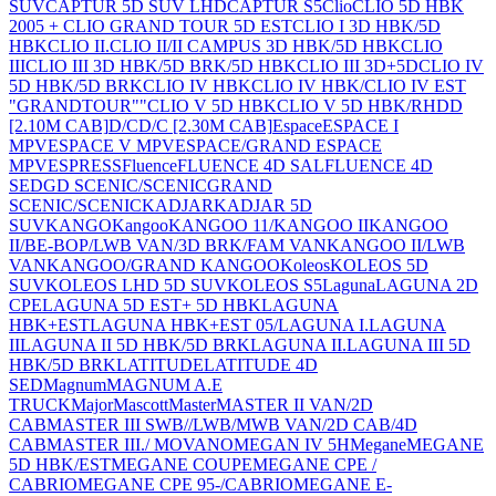
SUV
CAPTUR 5D SUV LHD
CAPTUR S5
Clio
CLIO 5D HBK
2005 + CLIO GRAND TOUR 5D EST
CLIO I 3D HBK/5D
HBK
CLIO II.
CLIO II/II CAMPUS 3D HBK/5D HBK
CLIO
III
CLIO III 3D HBK/5D BRK/5D HBK
CLIO III 3D+5D
CLIO IV
5D HBK/5D BRK
CLIO IV HBK
CLIO IV HBK/CLIO IV EST
"GRANDTOUR""
CLIO V 5D HBK
CLIO V 5D HBK/RH
D
D
[2.10M CAB]
D/C
D/C [2.30M CAB]
Espace
ESPACE I
MPV
ESPACE V MPV
ESPACE/GRAND ESPACE
MPV
ESPRESS
Fluence
FLUENCE 4D SAL
FLUENCE 4D
SED
GD SCENIC/SCENIC
GRAND
SCENIC/SCENIC
KADJAR
KADJAR 5D
SUV
KANGO
Kangoo
KANGOO 11/
KANGOO II
KANGOO
II/BE-BOP/LWB VAN/3D BRK/FAM VAN
KANGOO II/LWB
VAN
KANGOO/GRAND KANGOO
Koleos
KOLEOS 5D
SUV
KOLEOS LHD 5D SUV
KOLEOS S5
Laguna
LAGUNA 2D
CPE
LAGUNA 5D EST+ 5D HBK
LAGUNA
HBK+EST
LAGUNA HBK+EST 05/
LAGUNA I.
LAGUNA
II
LAGUNA II 5D HBK/5D BRK
LAGUNA II.
LAGUNA III 5D
HBK/5D BRK
LATITUDE
LATITUDE 4D
SED
Magnum
MAGNUM A.E
TRUCK
Major
Mascott
Master
MASTER II VAN/2D
CAB
MASTER III SWB//LWB/MWB VAN/2D CAB/4D
CAB
MASTER III./ MOVANO
MEGAN IV 5H
Megane
MEGANE
5D HBK/EST
MEGANE COUPE
MEGANE CPE /
CABRIO
MEGANE CPE 95-/CABRIO
MEGANE E-