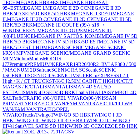
TECH
MEGANE HBK+EST
MEGANE HBK+SAL
95-/EST
MEGANE I.
MEGANE II 2D CC
MEGANE II 3D
HBK/4D SED/5D BRK/5D HBK
MEGANE II 3D/5D
MEGANE
II.
MEGANE III 2D CC
MEGANE III 2D CPE
MEGANE III 5D
HBK/5D BRK
MEGANE III COUPE (09-)_s16_ /
WINDSCREEN MEGANE III COUPE
MEGANE III.
(08)FLUENCE
MEGANE IV 5 AJTÓS, KOMBI
MEGANE IV 5D
HBK/5D BRK
MEGANE IV 5D HBK/5D EST
MEGANE IV 5D
HBK/5D EST LHD
MEGANE SCENIC
MEGANE SCENIC
I/RX4 MPV
MEGANE SCENIC/MEGANE GRAND SCENIC
MPV
Midlum
Modus
MODUS
J77
Premium
PREMIUM/KERAX
R19
R20/30
R21
RVI AE380 / 500
/ MAGNUM 2D
Safrane
SCENI/GRA SC
Scenic
SCENIC
I.
SCENIC II
SCENIC II.
SCENIC IV
SUPER 5/EXPRESS
T / T
High / K / C
T TRUCKS
T/K/C [2.50M CAB]
T/T HIGH/K/C
T/T
MAGAS / K/C
TALISMAN
TALISMAN 4D SAL/5D
EST
TALISMAN 4D SED/5D BRK
Thalia
THALIA/SYMBOL 4D
SAL
Trafic
TRAFIC (00-)/OPEL VIVARO(00-)/NISSAN
PRIMASTAR
TRAFIC II VAN/FAM VAN
TRAFIC III//III LWB
VAN/FAM VAN
TRAFIC/OPEL
VIVARO
Trucks
Twingo
TWINGO 5D HBK
TWINGO I 3D
HBK
TWINGO II
TWINGO II 3D HBK
TWINGO II.
TWINGO
III
Vel Satis
VEL SATIS 5D HBK
WIND 2D CC
ZOE
ZOE 5D HBK