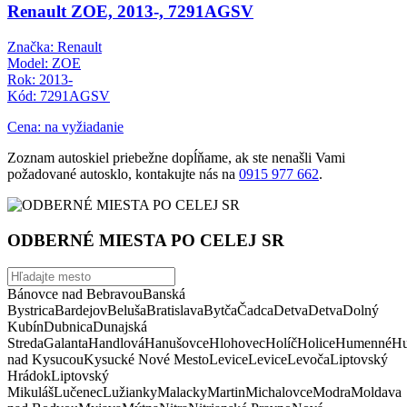
Renault ZOE, 2013-, 7291AGSV
Značka: Renault
Model: ZOE
Rok: 2013-
Kód: 7291AGSV
Cena: na vyžiadanie
Zoznam autoskiel priebežne dopĺňame, ak ste nenašli Vami
požadované autosklo, kontakujte nás na
0915 977 662
.
ODBERNÉ MIESTA PO CELEJ SR
Bánovce nad Bebravou
Banská
Bystrica
Bardejov
Beluša
Bratislava
Bytča
Čadca
Detva
Detva
Dolný
Kubín
Dubnica
Dunajská
Streda
Galanta
Handlová
Hanušovce
Hlohovec
Holíč
Holice
Humenné
Hu
nad Kysucou
Kysucké Nové Mesto
Levice
Levice
Levoča
Liptovský
Hrádok
Liptovský
Mikuláš
Lučenec
Lužianky
Malacky
Martin
Michalovce
Modra
Moldava